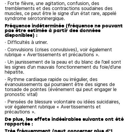
· Forte fièvre, une agitation, confusion, des
tremblements et des contractions soudaines des
muscles, ce peut être le signe d’un état rare, appelé
syndrome sérotoninergique.
Fréquence indéterminée (fréquence ne pouvant
pas être estimée à partir des données
disponibles) :
· Difficultés à uriner.
· Convulsions (crises convulsives), voir également
rubrique « Avertissements et précautions ».
· Un jaunissement de la peau et du blanc de l’œil sont
les signes d’un mauvais fonctionnement du foie/d’une
hépatite.
· Rythme cardiaque rapide ou irrégulier, des
évanouissements qui pourraient être des signes de
torsade de pointes (événement qui peut engager le
pronostic vital)
· Pensées de blessure volontaire ou idées suicidaires,
voir également rubrique « Avertissements et
précautions ».
De plus, les effets indésirables suivants ont été
rapportés :
Très fréquemment (peut concerner plus d’1