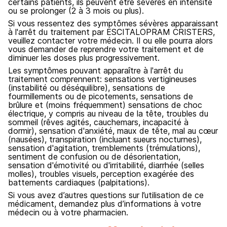
certains patients, ils peuvent être sévères en intensité
ou se prolonger (2 à 3 mois ou plus).
Si vous ressentez des symptômes sévères apparaissant
à l'arrêt du traitement par ESCITALOPRAM CRISTERS,
veuillez contacter votre médecin. Il ou elle pourra alors
vous demander de reprendre votre traitement et de
diminuer les doses plus progressivement.
Les symptômes pouvant apparaître à l'arrêt du
traitement comprennent: sensations vertigineuses
(instabilité ou déséquilibre), sensations de
fourmillements ou de picotements, sensations de
brûlure et (moins fréquemment) sensations de choc
électrique, y compris au niveau de la tête, troubles du
sommeil (rêves agités, cauchemars, incapacité à
dormir), sensation d'anxiété, maux de tête, mal au cœur
(nausées), transpiration (incluant sueurs nocturnes),
sensation d'agitation, tremblements (trémulations),
sentiment de confusion ou de désorientation,
sensation d'émotivité ou d'irritabilité, diarrhée (selles
molles), troubles visuels, perception exagérée des
battements cardiaques (palpitations).
Si vous avez d’autres questions sur l’utilisation de ce
médicament, demandez plus d’informations à votre
médecin ou à votre pharmacien.