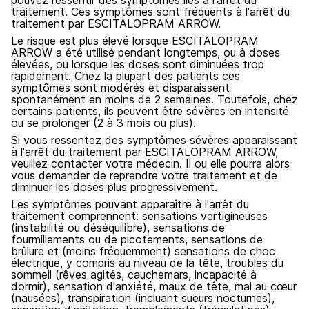
pouvez ressentir des symptômes liés à l'arrêt du
traitement. Ces symptômes sont fréquents à l'arrêt du
traitement par ESCITALOPRAM ARROW.
Le risque est plus élevé lorsque ESCITALOPRAM
ARROW a été utilisé pendant longtemps, ou à doses
élevées, ou lorsque les doses sont diminuées trop
rapidement. Chez la plupart des patients ces
symptômes sont modérés et disparaissent
spontanément en moins de 2 semaines. Toutefois, chez
certains patients, ils peuvent être sévères en intensité
ou se prolonger (2 à 3 mois ou plus).
Si vous ressentez des symptômes sévères apparaissant
à l'arrêt du traitement par ESCITALOPRAM ARROW,
veuillez contacter votre médecin. Il ou elle pourra alors
vous demander de reprendre votre traitement et de
diminuer les doses plus progressivement.
Les symptômes pouvant apparaître à l'arrêt du
traitement comprennent: sensations vertigineuses
(instabilité ou déséquilibre), sensations de
fourmillements ou de picotements, sensations de
brûlure et (moins fréquemment) sensations de choc
électrique, y compris au niveau de la tête, troubles du
sommeil (rêves agités, cauchemars, incapacité à
dormir), sensation d'anxiété, maux de tête, mal au cœur
(nausées), transpiration (incluant sueurs nocturnes),