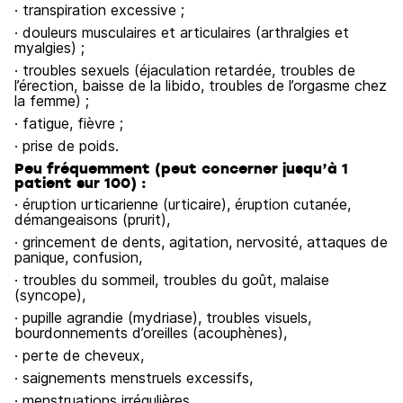
· transpiration excessive ;
· douleurs musculaires et articulaires (arthralgies et
myalgies) ;
· troubles sexuels (éjaculation retardée, troubles de
l’érection, baisse de la libido, troubles de l’orgasme chez
la femme) ;
· fatigue, fièvre ;
· prise de poids.
Peu fréquemment (peut concerner jusqu’à 1
patient sur 100) :
· éruption urticarienne (urticaire), éruption cutanée,
démangeaisons (prurit),
· grincement de dents, agitation, nervosité, attaques de
panique, confusion,
· troubles du sommeil, troubles du goût, malaise
(syncope),
· pupille agrandie (mydriase), troubles visuels,
bourdonnements d’oreilles (acouphènes),
· perte de cheveux,
· saignements menstruels excessifs,
· menstruations irrégulières,