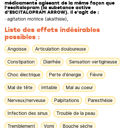
médicaments agissant de la même façon que
l’escitalopram (la substance active
d’ESCITALOPRAM ARROW). Il s’agit de :
· agitation motrice (akathisie),
Liste des effets indésirables
possibles :
Angoisse
Articulation douloureuse
Constipation
Diarrhée
Sensation vertigineuse
Choc électrique
Perte d'énergie
Fièvre
Mal de tête
Irritable
Mal au coeur
Nerveux/nerveuse
Palpitations
Paresthésie
Infection des sinus
Trouble de la peau
Tremblement
Vomi
Bouche sèche