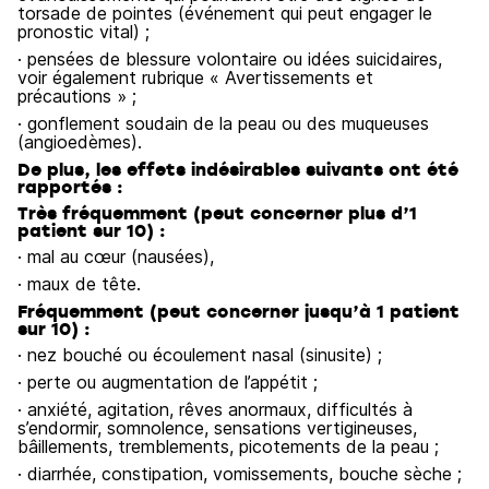
torsade de pointes (événement qui peut engager le
pronostic vital) ;
· pensées de blessure volontaire ou idées suicidaires,
voir également rubrique « Avertissements et
précautions » ;
· gonflement soudain de la peau ou des muqueuses
(angioedèmes).
De plus, les effets indésirables suivants ont été
rapportés :
Très fréquemment (peut concerner plus d’1
patient sur 10) :
· mal au cœur (nausées),
· maux de tête.
Fréquemment (peut concerner jusqu’à 1 patient
sur 10) :
· nez bouché ou écoulement nasal (sinusite) ;
· perte ou augmentation de l’appétit ;
· anxiété, agitation, rêves anormaux, difficultés à
s’endormir, somnolence, sensations vertigineuses,
bâillements, tremblements, picotements de la peau ;
· diarrhée, constipation, vomissements, bouche sèche ;