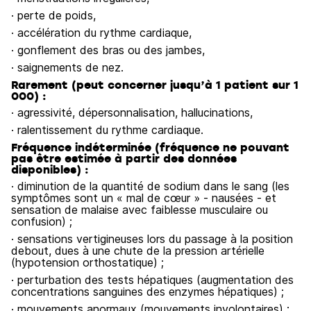
· perte de poids,
· accélération du rythme cardiaque,
· gonflement des bras ou des jambes,
· saignements de nez.
Rarement (peut concerner jusqu’à 1 patient sur 1
000) :
· agressivité, dépersonnalisation, hallucinations,
· ralentissement du rythme cardiaque.
Fréquence indéterminée (fréquence ne pouvant
pas être estimée à partir des données
disponibles) :
· diminution de la quantité de sodium dans le sang (les
symptômes sont un « mal de cœur » - nausées - et
sensation de malaise avec faiblesse musculaire ou
confusion) ;
· sensations vertigineuses lors du passage à la position
debout, dues à une chute de la pression artérielle
(hypotension orthostatique) ;
· perturbation des tests hépatiques (augmentation des
concentrations sanguines des enzymes hépatiques) ;
· mouvements anormaux (mouvements involontaires) ;