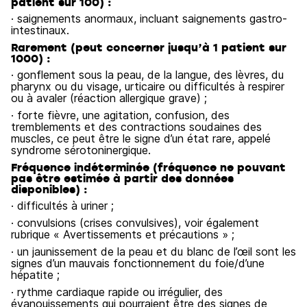
patient sur 100) :
· saignements anormaux, incluant saignements gastro-
intestinaux.
Rarement (peut concerner jusqu’à 1 patient sur
1000) :
· gonflement sous la peau, de la langue, des lèvres, du
pharynx ou du visage, urticaire ou difficultés à respirer
ou à avaler (réaction allergique grave) ;
· forte fièvre, une agitation, confusion, des
tremblements et des contractions soudaines des
muscles, ce peut être le signe d’un état rare, appelé
syndrome sérotoninergique.
Fréquence indéterminée (fréquence ne pouvant
pas être estimée à partir des données
disponibles) :
· difficultés à uriner ;
· convulsions (crises convulsives), voir également
rubrique « Avertissements et précautions » ;
· un jaunissement de la peau et du blanc de l’œil sont les
signes d’un mauvais fonctionnement du foie/d’une
hépatite ;
· rythme cardiaque rapide ou irrégulier, des
évanouissements qui pourraient être des signes de