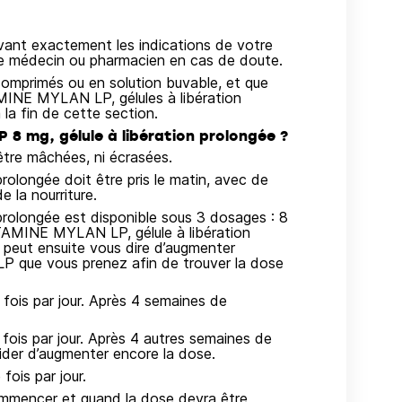
ivant exactement les indications de votre
re médecin ou pharmacien en cas de doute.
comprimés ou en solution buvable, et que
INE MYLAN LP, gélules à libération
 la fin de cette section.
 mg, gélule à libération prolongée ?
être mâchées, ni écrasées.
longée doit être pris le matin, avec de
e la nourriture.
olongée est disponible sous 3 dosages : 8
AMINE MYLAN LP, gélule à libération
 peut ensuite vous dire d’augmenter
que vous prenez afin de trouver la dose
fois par jour. Après 4 semaines de
 fois par jour. Après 4 autres semaines de
ider d’augmenter encore la dose.
fois par jour.
ommencer et quand la dose devra être