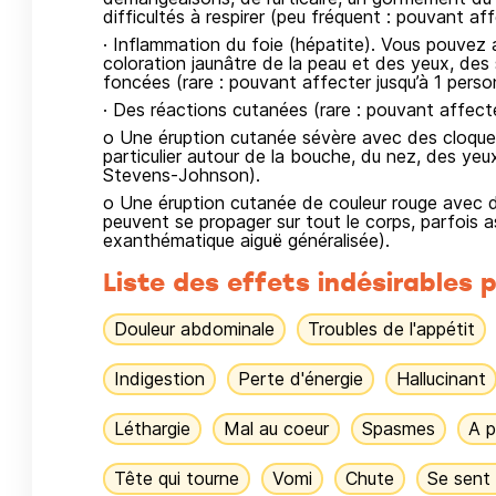
difficultés à respirer (peu fréquent : pouvant af
· Inflammation du foie (hépatite). Vous pouvez 
coloration jaunâtre de la peau et des yeux, des s
foncées (rare : pouvant affecter jusqu’à 1 perso
· Des réactions cutanées (rare : pouvant affecte
o Une éruption cutanée sévère avec des cloque
particulier autour de la bouche, du nez, des y
Stevens-Johnson).
o Une éruption cutanée de couleur rouge avec d
peuvent se propager sur tout le corps, parfois a
exanthématique aiguë généralisée).
Liste des effets indésirables p
Douleur abdominale
Troubles de l'appétit
Indigestion
Perte d'énergie
Hallucinant
Léthargie
Mal au coeur
Spasmes
A p
Tête qui tourne
Vomi
Chute
Se sent 