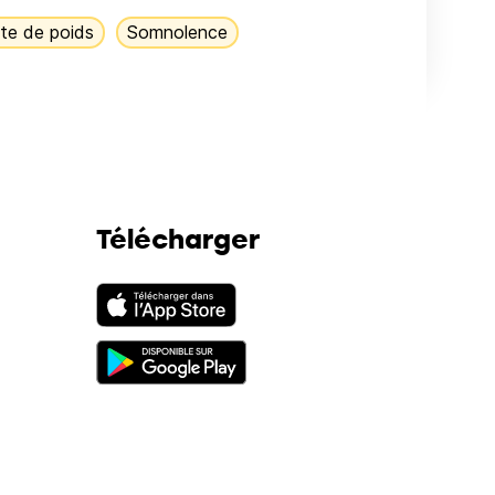
te de poids
Somnolence
Télécharger