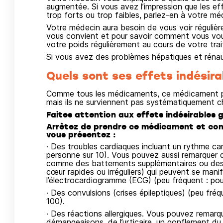
augmentée. Si vous avez l’impression que le
trop forts ou trop faibles, parlez-en à votre m
Votre médecin aura besoin de vous voir réguliè
vous convient et pour savoir comment vous vous
votre poids régulièrement au cours de votre tra
Si vous avez des problèmes hépatiques et réna
Quels sont ses effets indésira
Comme tous les médicaments, ce médicament pe
mais ils ne surviennent pas systématiquement c
Faites attention aux effets indésirables 
Arrêtez de prendre ce médicament et con
vous présentez :
· Des troubles cardiaques incluant un rythme car
personne sur 10). Vous pouvez aussi remarquer 
comme des battements supplémentaires ou des 
cœur rapides ou irréguliers) qui peuvent se mani
l’électrocardiogramme (ECG) (peu fréquent : pou
· Des convulsions (crises épileptiques) (peu fré
100).
· Des réactions allergiques. Vous pouvez remarq
démangeaisons, de l’urticaire, un gonflement du 