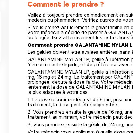
Comment le prendre ?
Veillez à toujours prendre ce médicament en su
médecin ou pharmacien. Vérifiez auprès de vot
Si vous prenez actuellement la galantamine en 
votre médecin a décidé de passer à GALANTAM
prolongée, lisez attentivement les instructions à
Comment prendre GALANTAMINE MYLAN LP 8
Les gélules doivent être avalées entières, sans 
GALANTAMINE MYLAN LP, gélule à libération pro
l’eau ou un autre liquide, et de préférence avec d
GALANTAMINE MYLAN LP, gélule à libération pr
mg, 16 mg et 24 mg. Le traitement par GALANT
prolongée, débute à dose faible. Votre médecin
lentement la dose de GALANTAMINE MYLAN LP 
la plus adaptée à votre cas.
1. La dose recommandée est de 8 mg, prise une 
traitement, la dose peut être augmentée.
2. Vous prendrez ensuite la gélule de 16 mg, une
traitement au minimum, votre médecin peut déc
3. Vous prendrez ensuite la gélule de 24 mg, une 
Votre médecin vous expliquera à quelle dose c