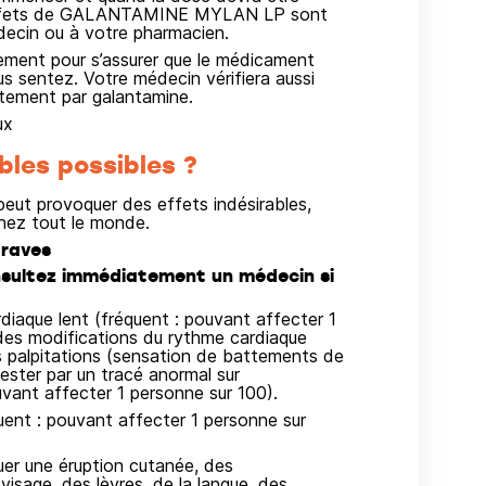
s effets de GALANTAMINE MYLAN LP sont
édecin ou à votre pharmacien.
rement pour s’assurer que le médicament
 sentez. Votre médecin vérifiera aussi
itement par galantamine.
ux
bles possibles ?
ut provoquer des effets indésirables,
hez tout le monde.
graves
sultez immédiatement un médecin si
diaque lent (fréquent : pouvant affecter 1
des modifications du rythme cardiaque
palpitations (sensation de battements de
fester par un tracé anormal sur
vant affecter 1 personne sur 100).
quent : pouvant affecter 1 personne sur
uer une éruption cutanée, des
visage, des lèvres, de la langue, des