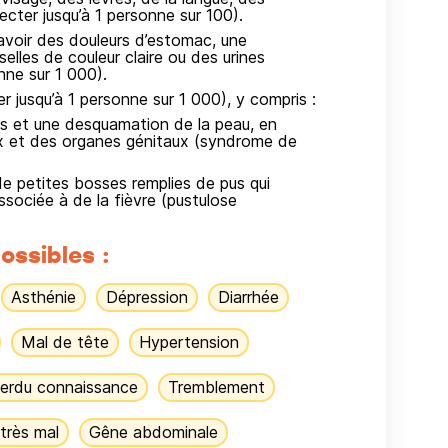
fecter jusqu’à 1 personne sur 100).
avoir des douleurs d’estomac, une
elles de couleur claire ou des urines
nne sur 1 000).
r jusqu’à 1 personne sur 1 000), y compris :
s et une desquamation de la peau, en
eux et des organes génitaux (syndrome de
e petites bosses remplies de pus qui
ssociée à de la fièvre (pustulose
ossibles :
Asthénie
Dépression
Diarrhée
Mal de tête
Hypertension
erdu connaissance
Tremblement
très mal
Gêne abdominale