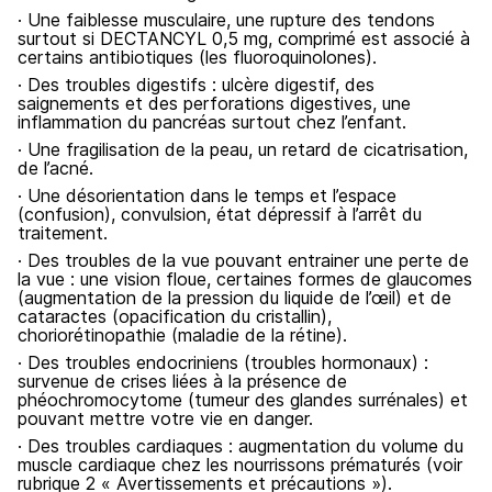
· Une faiblesse musculaire, une rupture des tendons
surtout si DECTANCYL 0,5 mg, comprimé est associé à
certains antibiotiques (les fluoroquinolones).
· Des troubles digestifs : ulcère digestif, des
saignements et des perforations digestives, une
inflammation du pancréas surtout chez l’enfant.
· Une fragilisation de la peau, un retard de cicatrisation,
de l’acné.
· Une désorientation dans le temps et l’espace
(confusion), convulsion, état dépressif à l’arrêt du
traitement.
· Des troubles de la vue pouvant entrainer une perte de
la vue : une vision floue, certaines formes de glaucomes
(augmentation de la pression du liquide de l’œil) et de
cataractes (opacification du cristallin),
choriorétinopathie (maladie de la rétine).
· Des troubles endocriniens (troubles hormonaux) :
survenue de crises liées à la présence de
phéochromocytome (tumeur des glandes surrénales) et
pouvant mettre votre vie en danger.
· Des troubles cardiaques : augmentation du volume du
muscle cardiaque chez les nourrissons prématurés (voir
rubrique 2 « Avertissements et précautions »).