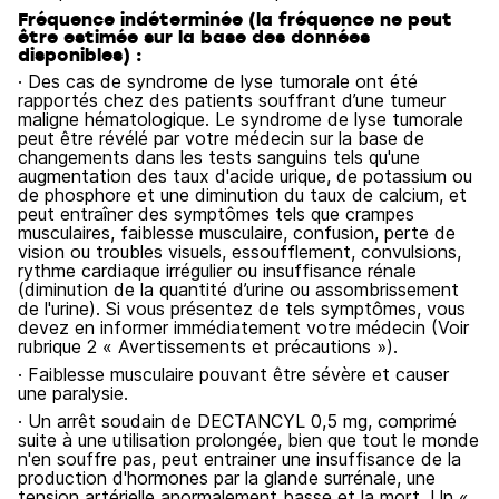
Fréquence indéterminée (la fréquence ne peut
être estimée sur la base des données
disponibles) :
· Des cas de syndrome de lyse tumorale ont été
rapportés chez des patients souffrant d’une tumeur
maligne hématologique. Le syndrome de lyse tumorale
peut être révélé par votre médecin sur la base de
changements dans les tests sanguins tels qu'une
augmentation des taux d'acide urique, de potassium ou
de phosphore et une diminution du taux de calcium, et
peut entraîner des symptômes tels que crampes
musculaires, faiblesse musculaire, confusion, perte de
vision ou troubles visuels, essoufflement, convulsions,
rythme cardiaque irrégulier ou insuffisance rénale
(diminution de la quantité d’urine ou assombrissement
de l'urine). Si vous présentez de tels symptômes, vous
devez en informer immédiatement votre médecin (Voir
rubrique 2 « Avertissements et précautions »).
· Faiblesse musculaire pouvant être sévère et causer
une paralysie.
· Un arrêt soudain de DECTANCYL 0,5 mg, comprimé
suite à une utilisation prolongée, bien que tout le monde
n'en souffre pas, peut entrainer une insuffisance de la
production d'hormones par la glande surrénale, une
tension artérielle anormalement basse et la mort. Un «