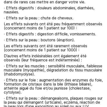
dans de rares cas mettre en danger votre vie.
· Effets digestifs : douleurs abdominales, diarrhées,
nausées.
· Effets sur la peau : chute de cheveux.
Les effets suivants ont été peu fréquemment observés
(concernent moins de 1 patient sur 100) :
· Effets digestifs : digestion difficile, vomissements.
· Effets sur la peau : boutons (éruption).
Les effets suivants ont été rarement observés
(concernent moins de 1 patient sur 1000) :
D’autres effets indésirables ont également été
observés (leur fréquence est indéterminée) :
· Effets sur les muscles : sensibilité musculaire, faiblesse
musculaire (myopathie), dégradation du tissu musculaire
(rhabdomyolyse).
· Effets sur le foie : augmentation des enzymes du foie,
formation de cristaux dans la bile (lithiase biliaire),
atteinte aiguë du foie et/ou jaunisse (cholestase,
cytolyse).
· Effets sur la peau : démangeaisons, plaques rouges sur
la peau qui démangent (urticaire), eczéma, réaction de
la peau lors d’une exposition au soleil ou aux U.V.