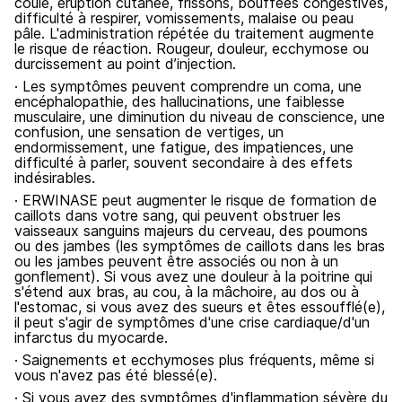
coule, éruption cutanée, frissons, bouffées congestives,
difficulté à respirer, vomissements, malaise ou peau
pâle. L'administration répétée du traitement augmente
le risque de réaction. Rougeur, douleur, ecchymose ou
durcissement au point d’injection.
· Les symptômes peuvent comprendre un coma, une
encéphalopathie, des hallucinations, une faiblesse
musculaire, une diminution du niveau de conscience, une
confusion, une sensation de vertiges, un
endormissement, une fatigue, des impatiences, une
difficulté à parler, souvent secondaire à des effets
indésirables.
· ERWINASE peut augmenter le risque de formation de
caillots dans votre sang, qui peuvent obstruer les
vaisseaux sanguins majeurs du cerveau, des poumons
ou des jambes (les symptômes de caillots dans les bras
ou les jambes peuvent être associés ou non à un
gonflement). Si vous avez une douleur à la poitrine qui
s'étend aux bras, au cou, à la mâchoire, au dos ou à
l'estomac, si vous avez des sueurs et êtes essoufflé(e),
il peut s'agir de symptômes d'une crise cardiaque/d'un
infarctus du myocarde.
· Saignements et ecchymoses plus fréquents, même si
vous n'avez pas été blessé(e).
· Si vous avez des symptômes d'inflammation sévère du