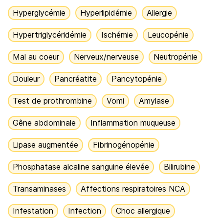
Hyperglycémie
Hyperlipidémie
Allergie
Hypertriglycéridémie
Ischémie
Leucopénie
Mal au coeur
Nerveux/nerveuse
Neutropénie
Douleur
Pancréatite
Pancytopénie
Test de prothrombine
Vomi
Amylase
Gêne abdominale
Inflammation muqueuse
Lipase augmentée
Fibrinogénopénie
Phosphatase alcaline sanguine élevée
Bilirubine
Transaminases
Affections respiratoires NCA
Infestation
Infection
Choc allergique