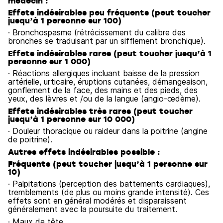
médecin :
Effets indésirables peu fréquents (peut toucher
jusqu’à 1 personne sur 100)
· Bronchospasme (rétrécissement du calibre des
bronches se traduisant par un sifflement bronchique).
Effets indésirables rares (peut toucher jusqu’à 1
personne sur 1 000)
· Réactions allergiques incluant baisse de la pression
artérielle, urticaire, éruptions cutanées, démangeaison,
gonflement de la face, des mains et des pieds, des
yeux, des lèvres et /ou de la langue (angio‑œdème).
Effets indésirables très rares (peut toucher
jusqu’à 1 personne sur 10 000)
· Douleur thoracique ou raideur dans la poitrine (angine
de poitrine).
Autres effets indésirables possible :
Fréquents (peut toucher jusqu’à 1 personne sur
10)
· Palpitations (perception des battements cardiaques),
tremblements (de plus ou moins grande intensité). Ces
effets sont en général modérés et disparaissent
généralement avec la poursuite du traitement.
· Maux de tête.