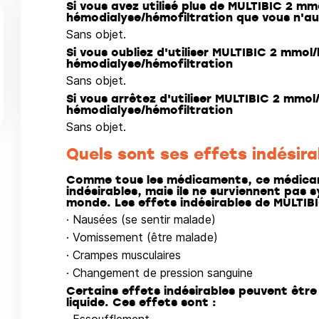
Si vous avez utilisé plus de MULTIBIC 2 m
hémodialyse/hémofiltration que vous n'au
Sans objet.
Si vous oubliez d'utiliser MULTIBIC 2 mmol
hémodialyse/hémofiltration
Sans objet.
Si vous arrêtez d'utiliser MULTIBIC 2 mmo
hémodialyse/hémofiltration
Sans objet.
Quels sont ses effets indésira
Comme tous les médicaments, ce médicam
indésirables, mais ils ne surviennent pas
monde. Les effets indésirables de MULTIBI
· Nausées (se sentir malade)
· Vomissement (être malade)
· Crampes musculaires
· Changement de pression sanguine
Certains effets indésirables peuvent êtr
liquide. Ces effets sont :