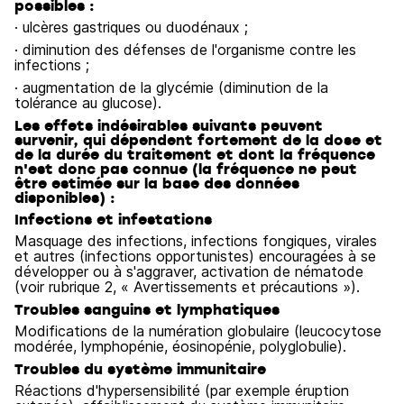
possibles :
· ulcères gastriques ou duodénaux ;
· diminution des défenses de l'organisme contre les
infections ;
· augmentation de la glycémie (diminution de la
tolérance au glucose).
Les effets indésirables suivants peuvent
survenir, qui dépendent fortement de la dose et
de la durée du traitement et dont la fréquence
n'est donc pas connue (la fréquence ne peut
être estimée sur la base des données
disponibles) :
Infections et infestations
Masquage des infections, infections fongiques, virales
et autres (infections opportunistes) encouragées à se
développer ou à s'aggraver, activation de nématode
(voir rubrique 2, « Avertissements et précautions »).
Troubles sanguins et lymphatiques
Modifications de la numération globulaire (leucocytose
modérée, lymphopénie, éosinopénie, polyglobulie).
Troubles du système immunitaire
Réactions d'hypersensibilité (par exemple éruption