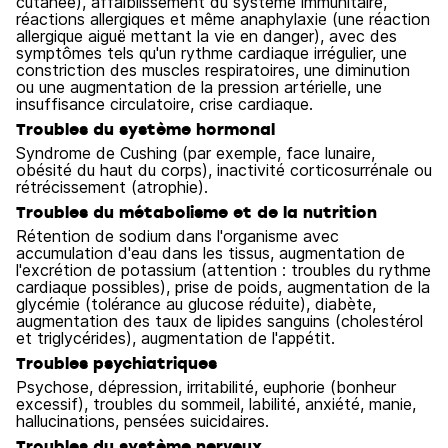
cutanée), affaiblissement du système immunitaire,
réactions allergiques et même anaphylaxie (une réaction
allergique aiguë mettant la vie en danger), avec des
symptômes tels qu'un rythme cardiaque irrégulier, une
constriction des muscles respiratoires, une diminution
ou une augmentation de la pression artérielle, une
insuffisance circulatoire, crise cardiaque.
Troubles du système hormonal
Syndrome de Cushing (par exemple, face lunaire,
obésité du haut du corps), inactivité corticosurrénale ou
rétrécissement (atrophie).
Troubles du métabolisme et de la nutrition
Rétention de sodium dans l'organisme avec
accumulation d'eau dans les tissus, augmentation de
l'excrétion de potassium (attention : troubles du rythme
cardiaque possibles), prise de poids, augmentation de la
glycémie (tolérance au glucose réduite), diabète,
augmentation des taux de lipides sanguins (cholestérol
et triglycérides), augmentation de l'appétit.
Troubles psychiatriques
Psychose, dépression, irritabilité, euphorie (bonheur
excessif), troubles du sommeil, labilité, anxiété, manie,
hallucinations, pensées suicidaires.
Troubles du système nerveux