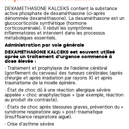
DEXAMETHASONE KALCEKS contient la substance
active phosphate de dexaméthasone (ci-après
dénommée dexaméthasone). La dexaméthasone est un
glucocorticoïde synthétique (hormone
corticosurrénale). Il réduit les symptômes
inflammatoires et intervient dans les processus
métaboliques essentiels.
Administration par voie générale
DEXAMETHASONE KALCEKS est souvent utilisé
après un traitement d'urgence commencé à
dose élevée :
· Traitement et prophylaxie de l'œdème cérébral
(gonflement du cerveau) des tumeurs cérébrales (après
chirurgie et après irradiation par rayons X) et après
traumatisme de la moelle épinière.
· État de choc dû à une réaction allergique sévère
appelée « choc anaphylactique » (par exemple, réaction
au produit de contraste).
· États de choc après blessures graves, prévention du «
syndrome respiratoire aigu » post-traumatique
(insuffisance respiratoire aiguë).
· Crise d'asthme sévère