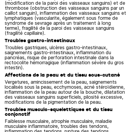
(modification de la paroi des vaisseaux sanguins) et de
thrombose (obstruction des vaisseaux sanguins par un
caillot sanguin), inflammation des vaisseaux sanguins et
lymphatiques (vascularite, également sous forme de
syndrome de sevrage après un traitement à long
terme), fragilité de la paroi des vaisseaux sanguins
(fragilité capillaire).
Troubles gastro-intestinaux
Troubles gastriques, ulcères gastro-intestinaux,
saignements gastro-intestinaux, inflammation du
pancréas, risque de perforation intestinale dans la
rectocolite hémorragique (inflammation sévère du gros
intestin).
Affections de la peau et du tissu sous-cutané
Vergetures, amincissement de la peau, saignements
localisés sous la peau, ecchymoses, acné stéroïdienne,
inflammation de la peau autour de la bouche, dilatation
des vaisseaux sanguins superficiels, pilosité excessive,
modifications de la pigmentation de la peau.
Troubles musculo‑squelettiques et du tissu
conjonctif
Faiblesse musculaire, atrophie musculaire, maladie
musculaire inflammatoire, troubles des tendons,
inflammation des tendons, rupture des tendons,