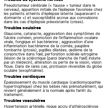
Pseudotumeur cérébrale (« fausse » tumeur dans le
cerveau), apparition initiale de l'épilepsie favorisée chez
les patients atteints d'épilepsie latente (auparavant «
dormante ») et susceptibilité accrue aux convulsions
dans les cas d'épilepsie préexistante (crises).
Troubles oculaires
Glaucome, cataracte, aggravation des symptômes de
l'ulcère cornéen, promotion de l'inflammation oculaire
virale, fongique et bactérienne ; aggravation d'une
inflammation bactérienne de la cornée, paupière
tombante (ptosis), pupilles dilatées, œdème de la
conjonctive dans l'œil, perforation sclérale iatrogène
(lésion de la sclérotique [paroi blanche de l'œil] induite
par un médecin), altération ou perte de la vision, vision
floue. Dans de rares cas, protrusion réversible du globe
oculaire (exophtalmie).
Troubles cardiaques
Épaississement du muscle cardiaque (cardiomyopathie
hypertrophique) chez les bébés nés prématurément, qui
revient généralement à la normale après l’arrêt du
traitement.
Troubles vasculaires
Hypertension artérielle, risque accru d'athérosclérose