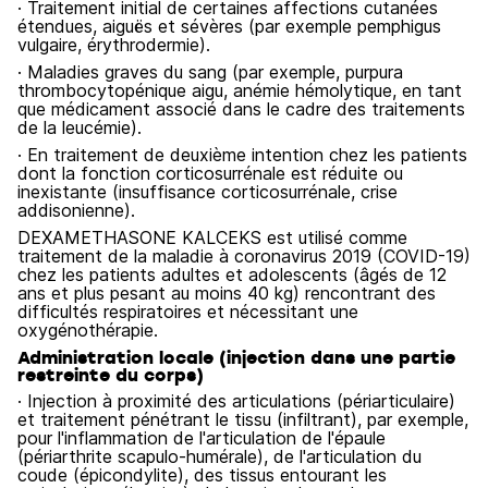
· Traitement initial de certaines affections cutanées
étendues, aiguës et sévères (par exemple pemphigus
vulgaire, érythrodermie).
· Maladies graves du sang (par exemple, purpura
thrombocytopénique aigu, anémie hémolytique, en tant
que médicament associé dans le cadre des traitements
de la leucémie).
· En traitement de deuxième intention chez les patients
dont la fonction corticosurrénale est réduite ou
inexistante (insuffisance corticosurrénale, crise
addisonienne).
DEXAMETHASONE KALCEKS est utilisé comme
traitement de la maladie à coronavirus 2019 (COVID-19)
chez les patients adultes et adolescents (âgés de 12
ans et plus pesant au moins 40 kg) rencontrant des
difficultés respiratoires et nécessitant une
oxygénothérapie.
Administration locale (injection dans une partie
restreinte du corps)
· Injection à proximité des articulations (périarticulaire)
et traitement pénétrant le tissu (infiltrant), par exemple,
pour l'inflammation de l'articulation de l'épaule
(périarthrite scapulo-humérale), de l'articulation du
coude (épicondylite), des tissus entourant les