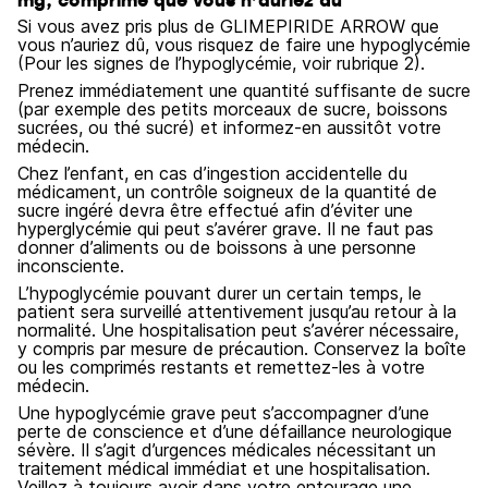
mg, comprimé que vous n’auriez dû
Si vous avez pris plus de GLIMEPIRIDE ARROW que
vous n’auriez dû, vous risquez de faire une hypoglycémie
(Pour les signes de l’hypoglycémie, voir rubrique 2).
Prenez immédiatement une quantité suffisante de sucre
(par exemple des petits morceaux de sucre, boissons
sucrées, ou thé sucré) et informez-en aussitôt votre
médecin.
Chez l’enfant, en cas d’ingestion accidentelle du
médicament, un contrôle soigneux de la quantité de
sucre ingéré devra être effectué afin d’éviter une
hyperglycémie qui peut s’avérer grave. Il ne faut pas
donner d’aliments ou de boissons à une personne
inconsciente.
L’hypoglycémie pouvant durer un certain temps, le
patient sera surveillé attentivement jusqu’au retour à la
normalité. Une hospitalisation peut s’avérer nécessaire,
y compris par mesure de précaution. Conservez la boîte
ou les comprimés restants et remettez-les à votre
médecin.
Une hypoglycémie grave peut s’accompagner d’une
perte de conscience et d’une défaillance neurologique
sévère. Il s’agit d’urgences médicales nécessitant un
traitement médical immédiat et une hospitalisation.
Veillez à toujours avoir dans votre entourage une