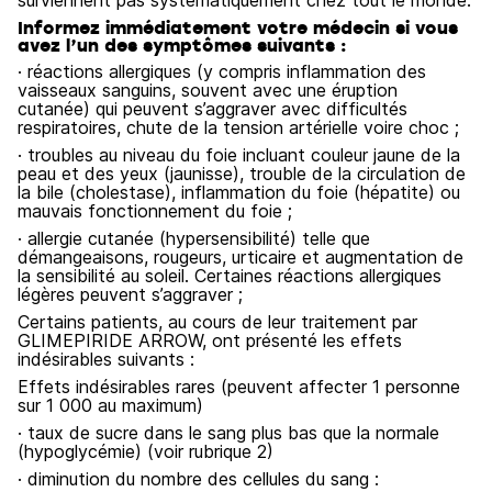
surviennent pas systématiquement chez tout le monde.
Informez immédiatement votre médecin si vous
avez l’un des symptômes suivants :
· réactions allergiques (y compris inflammation des
vaisseaux sanguins, souvent avec une éruption
cutanée) qui peuvent s’aggraver avec difficultés
respiratoires, chute de la tension artérielle voire choc ;
· troubles au niveau du foie incluant couleur jaune de la
peau et des yeux (jaunisse), trouble de la circulation de
la bile (cholestase), inflammation du foie (hépatite) ou
mauvais fonctionnement du foie ;
· allergie cutanée (hypersensibilité) telle que
démangeaisons, rougeurs, urticaire et augmentation de
la sensibilité au soleil. Certaines réactions allergiques
légères peuvent s’aggraver ;
Certains patients, au cours de leur traitement par
GLIMEPIRIDE ARROW, ont présenté les effets
indésirables suivants :
Effets indésirables rares (peuvent affecter 1 personne
sur 1 000 au maximum)
· taux de sucre dans le sang plus bas que la normale
(hypoglycémie) (voir rubrique 2)
· diminution du nombre des cellules du sang :