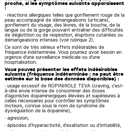
proche, si les symptômes suivants apparaissent
:
· réactions allergiques telles que gonflement rouge de la
peau accompagné de démangeaisons (urticaire),
gonflement du visage, des lèvres, de la bouche, de la
langue ou de la gorge pouvant entraîner des difficultés
de déglutition ou de respiration, éruptions cutanées ou
démangeaisons intenses (voir rubrique 2).
Ce sont de très sérieux effets indésirables de
fréquence indéterminée. Vous pourriez avoir besoin en
urgence d’une surveillance médicale ou d’une
hospitalisation.
Vous pouvez présenter les effets indésirables
suivants (fréquence indéterminée : ne peut être
estimée sur la base des données disponibles) :
· usage excessif de ROPINIROLE TEVA (craving, c’est-
à-dire envie intense de consommer des doses
d’agonistes dopaminergiques élevées et supérieures à
celles nécessaires pour contrôler les symptômes
moteurs, connue sous le nom de syndrome de
dysrégulation de la dopamine),
· agression,
· épisodes d'hyperactivité, d’exaltation ou d’irritabilité,