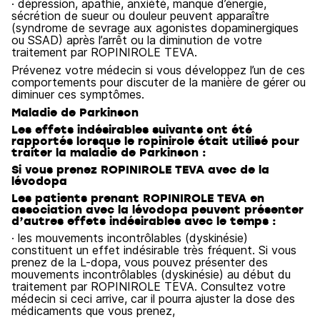
· dépression, apathie, anxiété, manque d’énergie,
sécrétion de sueur ou douleur peuvent apparaître
(syndrome de sevrage aux agonistes dopaminergiques
ou SSAD) après l’arrêt ou la diminution de votre
traitement par ROPINIROLE TEVA.
Prévenez votre médecin si vous développez l’un de ces
comportements pour discuter de la manière de gérer ou
diminuer ces symptômes.
Maladie de Parkinson
Les effets indésirables suivants ont été
rapportés lorsque le ropinirole était utilisé pour
traiter la maladie de Parkinson :
Si vous prenez ROPINIROLE TEVA avec de la
lévodopa
Les patients prenant ROPINIROLE TEVA en
association avec la lévodopa peuvent présenter
d’autres effets indésirables avec le temps :
· les mouvements incontrôlables (dyskinésie)
constituent un effet indésirable très fréquent. Si vous
prenez de la L-dopa, vous pouvez présenter des
mouvements incontrôlables (dyskinésie) au début du
traitement par ROPINIROLE TEVA. Consultez votre
médecin si ceci arrive, car il pourra ajuster la dose des
médicaments que vous prenez,