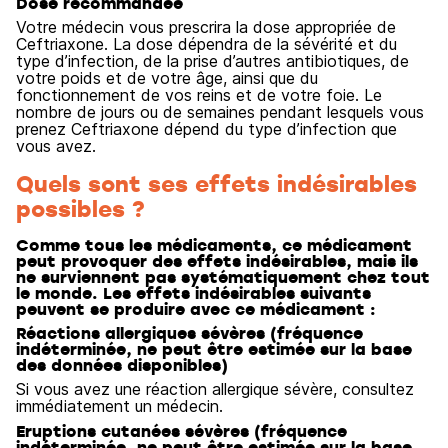
Dose recommandée
Votre médecin vous prescrira la dose appropriée de
Ceftriaxone. La dose dépendra de la sévérité et du
type d’infection, de la prise d’autres antibiotiques, de
votre poids et de votre âge, ainsi que du
fonctionnement de vos reins et de votre foie. Le
nombre de jours ou de semaines pendant lesquels vous
prenez Ceftriaxone dépend du type d’infection que
vous avez.
Quels sont ses effets indésirables
possibles ?
Comme tous les médicaments, ce médicament
peut provoquer des effets indésirables, mais ils
ne surviennent pas systématiquement chez tout
le monde. Les effets indésirables suivants
peuvent se produire avec ce médicament :
Réactions allergiques sévères (fréquence
indéterminée, ne peut être estimée sur la base
des données disponibles)
Si vous avez une réaction allergique sévère, consultez
immédiatement un médecin.
Eruptions cutanées sévères (fréquence
indéterminée, ne peut être estimée sur la base