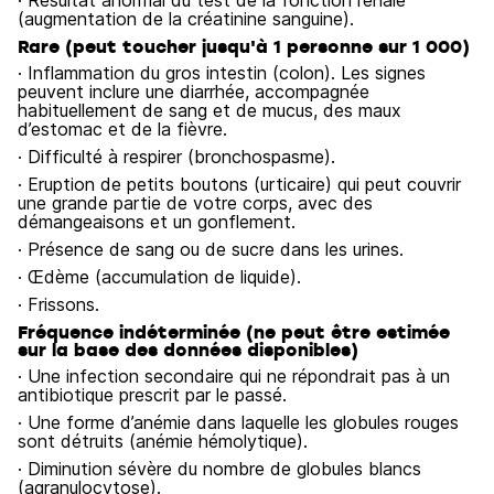
· Résultat anormal du test de la fonction rénale
(augmentation de la créatinine sanguine).
Rare (peut toucher jusqu'à 1 personne sur 1 000)
· Inflammation du gros intestin (colon). Les signes
peuvent inclure une diarrhée, accompagnée
habituellement de sang et de mucus, des maux
d’estomac et de la fièvre.
· Difficulté à respirer (bronchospasme).
· Eruption de petits boutons (urticaire) qui peut couvrir
une grande partie de votre corps, avec des
démangeaisons et un gonflement.
· Présence de sang ou de sucre dans les urines.
· Œdème (accumulation de liquide).
· Frissons.
Fréquence indéterminée (ne peut être estimée
sur la base des données disponibles)
· Une infection secondaire qui ne répondrait pas à un
antibiotique prescrit par le passé.
· Une forme d’anémie dans laquelle les globules rouges
sont détruits (anémie hémolytique).
· Diminution sévère du nombre de globules blancs
(agranulocytose).