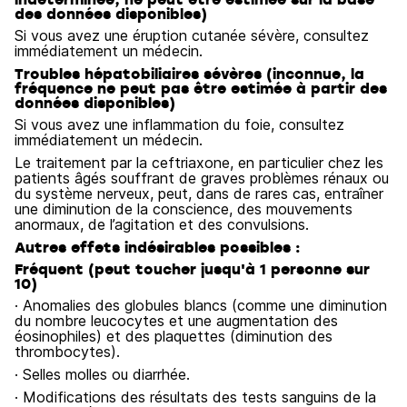
des données disponibles)
Si vous avez une éruption cutanée sévère, consultez
immédiatement un médecin.
Troubles hépatobiliaires sévères (inconnue, la
fréquence ne peut pas être estimée à partir des
données disponibles)
Si vous avez une inflammation du foie, consultez
immédiatement un médecin.
Le traitement par la ceftriaxone, en particulier chez les
patients âgés souffrant de graves problèmes rénaux ou
du système nerveux, peut, dans de rares cas, entraîner
une diminution de la conscience, des mouvements
anormaux, de l’agitation et des convulsions.
Autres effets indésirables possibles :
Fréquent (peut toucher jusqu'à 1 personne sur
10)
· Anomalies des globules blancs (comme une diminution
du nombre leucocytes et une augmentation des
éosinophiles) et des plaquettes (diminution des
thrombocytes).
· Selles molles ou diarrhée.
· Modifications des résultats des tests sanguins de la