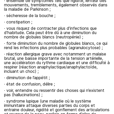
· ensemble de symptômes tels que rigidité, lenteur des
mouvements, tremblements, également observés dans
la maladie de Parkinson ;
· sécheresse de la bouche ;
· constipation ;
· vous risquez de contracter plus d’infections que
d’habitude. Cela peut être dû à une diminution du
nombre de globules blancs (neutropénie) ;
· forte diminution du nombre de globules blancs, ce qui
rend les infections plus probables (agranulocytose) ;
· réaction allergique grave avec notamment un malaise
brutal, une baisse importante de la tension artérielle,
une accélération du rythme cardiaque et une difficulté à
respirer (réaction anaphylactique/anaphylactoïde,
incluant un choc) ;
· diminution de l’appétit ;
· état de confusion, délire ;
· voir, entendre ou ressentir des choses qui n’existent
pas (hallucinations) ;
· syndrome lupique (une maladie où le système
immunitaire attaque diverses parties du corps et
entraine douleur, rigidité et gonflement des articulations