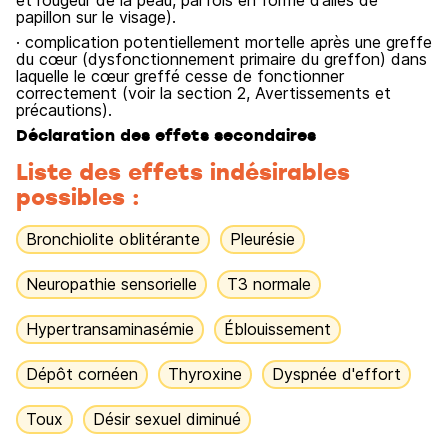
et rougeur de la peau, parfois en forme d’ailes de
papillon sur le visage).
· complication potentiellement mortelle après une greffe
du cœur (dysfonctionnement primaire du greffon) dans
laquelle le cœur greffé cesse de fonctionner
correctement (voir la section 2, Avertissements et
précautions).
Déclaration des effets secondaires
Liste des effets indésirables
possibles :
Bronchiolite oblitérante
Pleurésie
Neuropathie sensorielle
T3 normale
Hypertransaminasémie
Éblouissement
Dépôt cornéen
Thyroxine
Dyspnée d'effort
Toux
Désir sexuel diminué