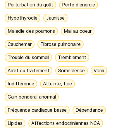
Perturbation du goût
Perte d'énergie
Hypothyrodie
Jaunisse
Maladie des poumons
Mal au coeur
Cauchemar
Fibrose pulmonaire
Trouble du sommeil
Tremblement
Arrêt du traitement
Somnolence
Vomi
Indifférence
Atteinte, foie
Gain pondéral anormal
Fréquence cardiaque basse
Dépendance
Lipides
Affections endocriniennes NCA