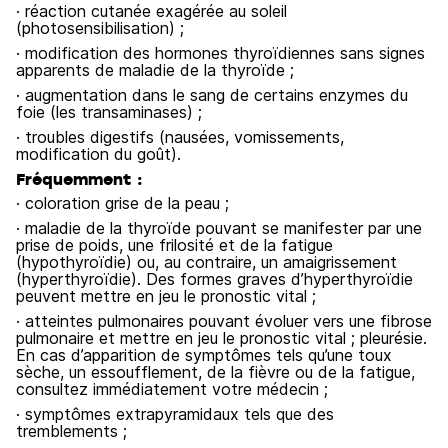
· réaction cutanée exagérée au soleil
(photosensibilisation) ;
· modification des hormones thyroïdiennes sans signes
apparents de maladie de la thyroïde ;
· augmentation dans le sang de certains enzymes du
foie (les transaminases) ;
· troubles digestifs (nausées, vomissements,
modification du goût).
Fréquemment :
· coloration grise de la peau ;
· maladie de la thyroïde pouvant se manifester par une
prise de poids, une frilosité et de la fatigue
(hypothyroïdie) ou, au contraire, un amaigrissement
(hyperthyroïdie). Des formes graves d’hyperthyroïdie
peuvent mettre en jeu le pronostic vital ;
· atteintes pulmonaires pouvant évoluer vers une fibrose
pulmonaire et mettre en jeu le pronostic vital ; pleurésie.
En cas d’apparition de symptômes tels qu’une toux
sèche, un essoufflement, de la fièvre ou de la fatigue,
consultez immédiatement votre médecin ;
· symptômes extrapyramidaux tels que des
tremblements ;