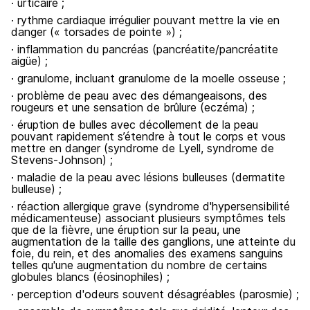
· urticaire ;
· rythme cardiaque irrégulier pouvant mettre la vie en
danger (« torsades de pointe ») ;
· inflammation du pancréas (pancréatite/pancréatite
aigüe) ;
· granulome, incluant granulome de la moelle osseuse ;
· problème de peau avec des démangeaisons, des
rougeurs et une sensation de brûlure (eczéma) ;
· éruption de bulles avec décollement de la peau
pouvant rapidement s’étendre à tout le corps et vous
mettre en danger (syndrome de Lyell, syndrome de
Stevens-Johnson) ;
· maladie de la peau avec lésions bulleuses (dermatite
bulleuse) ;
· réaction allergique grave (syndrome d'hypersensibilité
médicamenteuse) associant plusieurs symptômes tels
que de la fièvre, une éruption sur la peau, une
augmentation de la taille des ganglions, une atteinte du
foie, du rein, et des anomalies des examens sanguins
telles qu'une augmentation du nombre de certains
globules blancs (éosinophiles) ;
· perception d'odeurs souvent désagréables (parosmie) ;