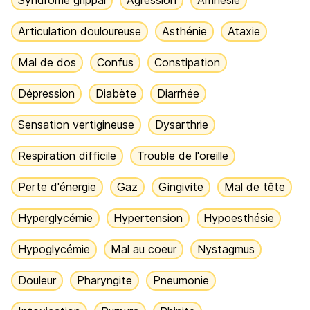
Syndrome grippal
Agression
Amnésie
Articulation douloureuse
Asthénie
Ataxie
Mal de dos
Confus
Constipation
Dépression
Diabète
Diarrhée
Sensation vertigineuse
Dysarthrie
Respiration difficile
Trouble de l'oreille
Perte d'énergie
Gaz
Gingivite
Mal de tête
Hyperglycémie
Hypertension
Hypoesthésie
Hypoglycémie
Mal au coeur
Nystagmus
Douleur
Pharyngite
Pneumonie