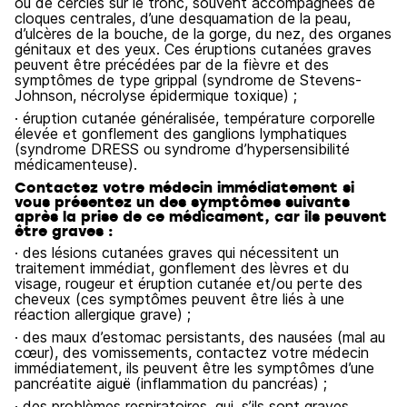
ou de cercles sur le tronc, souvent accompagnées de
cloques centrales, d’une desquamation de la peau,
d’ulcères de la bouche, de la gorge, du nez, des organes
génitaux et des yeux. Ces éruptions cutanées graves
peuvent être précédées par de la fièvre et des
symptômes de type grippal (syndrome de Stevens-
Johnson, nécrolyse épidermique toxique) ;
· éruption cutanée généralisée, température corporelle
élevée et gonflement des ganglions lymphatiques
(syndrome DRESS ou syndrome d’hypersensibilité
médicamenteuse).
Contactez votre médecin immédiatement si
vous présentez un des symptômes suivants
après la prise de ce médicament, car ils peuvent
être graves :
· des lésions cutanées graves qui nécessitent un
traitement immédiat, gonflement des lèvres et du
visage, rougeur et éruption cutanée et/ou perte des
cheveux (ces symptômes peuvent être liés à une
réaction allergique grave) ;
· des maux d’estomac persistants, des nausées (mal au
cœur), des vomissements, contactez votre médecin
immédiatement, ils peuvent être les symptômes d’une
pancréatite aiguë (inflammation du pancréas) ;
· des problèmes respiratoires, qui, s’ils sont graves,