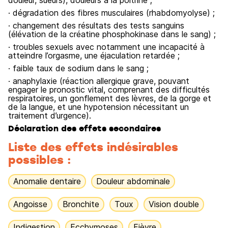
douleur, sueurs), douleurs à la poitrine ;
· dégradation des fibres musculaires (rhabdomyolyse) ;
· changement des résultats des tests sanguins
(élévation de la créatine phosphokinase dans le sang) ;
· troubles sexuels avec notamment une incapacité à
atteindre l’orgasme, une éjaculation retardée ;
· faible taux de sodium dans le sang ;
· anaphylaxie (réaction allergique grave, pouvant
engager le pronostic vital, comprenant des difficultés
respiratoires, un gonflement des lèvres, de la gorge et
de la langue, et une hypotension nécessitant un
traitement d’urgence).
Déclaration des effets secondaires
Liste des effets indésirables
possibles :
Anomalie dentaire
Douleur abdominale
Angoisse
Bronchite
Toux
Vision double
Indigestion
Ecchymoses
Fièvre