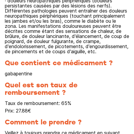
· douleurs neuropathiques périphériques (douleurs
persistantes causées par des lésions des nerfs).
Différentes pathologies peuvent entraîner des douleurs
neuropathiques périphériques (touchant principalement
les jambes et/ou les bras), comme le diabète ou le
zona. Les manifestations douloureuses peuvent être
décrites comme étant des sensations de chaleur, de
brûlure, de douleur lancinante, d'élancement, de coup de
poignard, de douleur fulgurante, de crampe,
d'endolorissement, de picotements, d'engourdissement,
de pincements et de coups d'aiguille, etc.
Que contient ce médicament ?
gabapentine
Quel est son taux de
remboursement ?
Taux de remboursement:
65
%
Prix:
27.88
€
Comment le prendre ?
Veillez à toujours prendre ce médicament en suivant