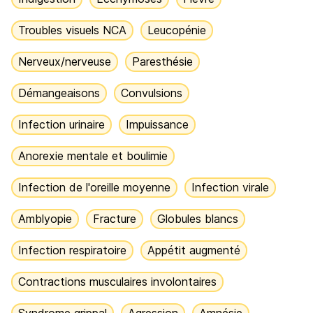
Troubles visuels NCA
Leucopénie
Nerveux/nerveuse
Paresthésie
Démangeaisons
Convulsions
Infection urinaire
Impuissance
Anorexie mentale et boulimie
Infection de l'oreille moyenne
Infection virale
Amblyopie
Fracture
Globules blancs
Infection respiratoire
Appétit augmenté
Contractions musculaires involontaires