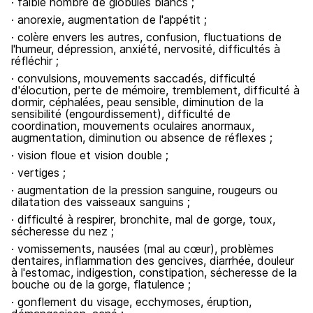
· faible nombre de globules blancs ;
· anorexie, augmentation de l'appétit ;
· colère envers les autres, confusion, fluctuations de
l'humeur, dépression, anxiété, nervosité, difficultés à
réfléchir ;
· convulsions, mouvements saccadés, difficulté
d'élocution, perte de mémoire, tremblement, difficulté à
dormir, céphalées, peau sensible, diminution de la
sensibilité (engourdissement), difficulté de
coordination, mouvements oculaires anormaux,
augmentation, diminution ou absence de réflexes ;
· vision floue et vision double ;
· vertiges ;
· augmentation de la pression sanguine, rougeurs ou
dilatation des vaisseaux sanguins ;
· difficulté à respirer, bronchite, mal de gorge, toux,
sécheresse du nez ;
· vomissements, nausées (mal au cœur), problèmes
dentaires, inflammation des gencives, diarrhée, douleur
à l'estomac, indigestion, constipation, sécheresse de la
bouche ou de la gorge, flatulence ;
· gonflement du visage, ecchymoses, éruption,