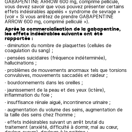
GABAPENTINE ARROW 600 mg, comprimé pelliculé,
vous devez savoir que vous pouvez présenter certains
effets indésirables appelés « syndrome de sevrage »
(voir « Si vous arrêtez de prendre GABAPENTINE
ARROW 600 mg, comprimé pelliculé »).
Après la commercialisation de la gabapentine,
les effets indésirables suivants ont été
rapportés :
· diminution du nombre de plaquettes (cellules de
coagulation du sang) ;
· pensées suicidaires (fréquence indéterminée),
hallucinations ;
· problèmes de mouvements anormaux tels que torsions
convulsives, mouvements saccadés et raideur ;
· bourdonnements dans les oreilles ;
· jaunissement de la peau et des yeux (ictère),
inflammation du foie ;
· insuffisance rénale aiguë, incontinence urinaire ;
· augmentation du volume des seins, augmentation de
la taille des seins chez l’homme ;
· effets indésirables suivant un arrêt brutal du
traitement (anxiété, difficulté à dormir, mal au cœur,