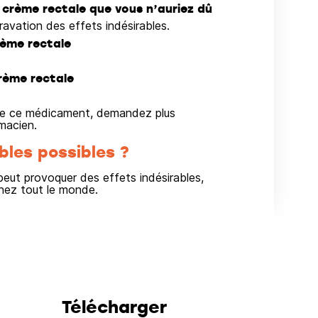
 crème rectale que vous n’auriez dû
ravation des effets indésirables.
rème rectale
rème rectale
on de ce médicament, demandez plus
macien.
bles possibles ?
ut provoquer des effets indésirables,
hez tout le monde.
Télécharger