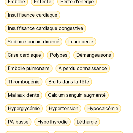
Embolie
Entérite
Perte d'énergie
Insuffisance cardiaque
Insuffisance cardiaque congestive
Sodium sanguin diminué
Leucopénie
Crise cardiaque
Polypes
Démangeaisons
Embolie pulmonaire
A perdu connaissance
Thrombopénie
Bruits dans la tête
Mal aux dents
Calcium sanguin augmenté
Hyperglycémie
Hypertension
Hypocalcémie
PA basse
Hypothyrodie
Léthargie