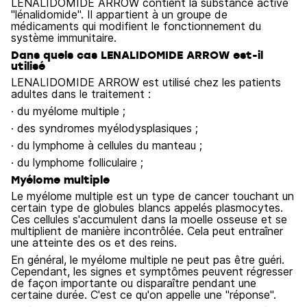
LENALIDOMIDE ARROW contient la substance active
"lénalidomide". Il appartient à un groupe de
médicaments qui modifient le fonctionnement du
système immunitaire.
Dans quels cas LENALIDOMIDE ARROW est-il
utilisé
LENALIDOMIDE ARROW est utilisé chez les patients
adultes dans le traitement :
· du myélome multiple ;
· des syndromes myélodysplasiques ;
· du lymphome à cellules du manteau ;
· du lymphome folliculaire ;
Myélome multiple
Le myélome multiple est un type de cancer touchant un
certain type de globules blancs appelés plasmocytes.
Ces cellules s'accumulent dans la moelle osseuse et se
multiplient de manière incontrôlée. Cela peut entraîner
une atteinte des os et des reins.
En général, le myélome multiple ne peut pas être guéri.
Cependant, les signes et symptômes peuvent régresser
de façon importante ou disparaître pendant une
certaine durée. C'est ce qu'on appelle une "réponse".