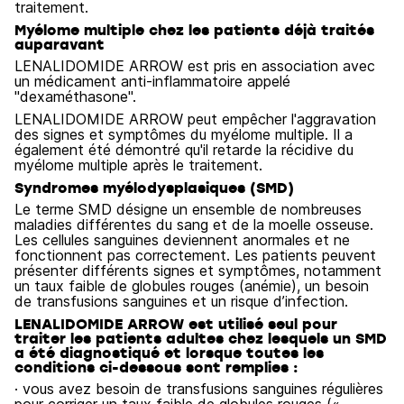
traitement.
Myélome multiple chez les patients déjà traités
auparavant
LENALIDOMIDE ARROW est pris en association avec
un médicament anti-inflammatoire appelé
"dexaméthasone".
LENALIDOMIDE ARROW peut empêcher l'aggravation
des signes et symptômes du myélome multiple. Il a
également été démontré qu'il retarde la récidive du
myélome multiple après le traitement.
Syndromes myélodysplasiques (SMD)
Le terme SMD désigne un ensemble de nombreuses
maladies différentes du sang et de la moelle osseuse.
Les cellules sanguines deviennent anormales et ne
fonctionnent pas correctement. Les patients peuvent
présenter différents signes et symptômes, notamment
un taux faible de globules rouges (anémie), un besoin
de transfusions sanguines et un risque d’infection.
LENALIDOMIDE ARROW est utilisé seul pour
traiter les patients adultes chez lesquels un SMD
a été diagnostiqué et lorsque toutes les
conditions ci-dessous sont remplies :
· vous avez besoin de transfusions sanguines régulières