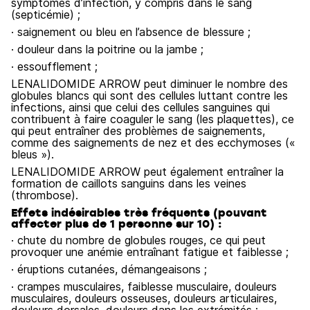
symptômes d’infection, y compris dans le sang
(septicémie) ;
· saignement ou bleu en l’absence de blessure ;
· douleur dans la poitrine ou la jambe ;
· essoufflement ;
LENALIDOMIDE ARROW peut diminuer le nombre des
globules blancs qui sont des cellules luttant contre les
infections, ainsi que celui des cellules sanguines qui
contribuent à faire coaguler le sang (les plaquettes), ce
qui peut entraîner des problèmes de saignements,
comme des saignements de nez et des ecchymoses («
bleus »).
LENALIDOMIDE ARROW peut également entraîner la
formation de caillots sanguins dans les veines
(thrombose).
Effets indésirables très fréquents (pouvant
affecter plus de 1 personne sur 10) :
· chute du nombre de globules rouges, ce qui peut
provoquer une anémie entraînant fatigue et faiblesse ;
· éruptions cutanées, démangeaisons ;
· crampes musculaires, faiblesse musculaire, douleurs
musculaires, douleurs osseuses, douleurs articulaires,