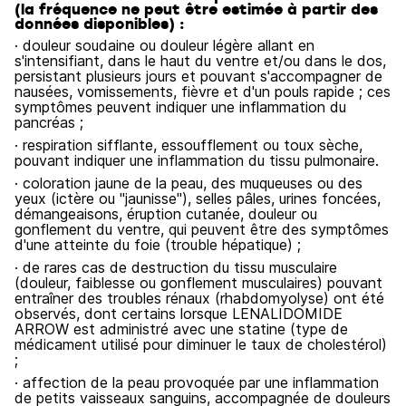
(la fréquence ne peut être estimée à partir des
données disponibles) :
· douleur soudaine ou douleur légère allant en
s'intensifiant, dans le haut du ventre et/ou dans le dos,
persistant plusieurs jours et pouvant s'accompagner de
nausées, vomissements, fièvre et d'un pouls rapide ; ces
symptômes peuvent indiquer une inflammation du
pancréas ;
· respiration sifflante, essoufflement ou toux sèche,
pouvant indiquer une inflammation du tissu pulmonaire.
· coloration jaune de la peau, des muqueuses ou des
yeux (ictère ou "jaunisse"), selles pâles, urines foncées,
démangeaisons, éruption cutanée, douleur ou
gonflement du ventre, qui peuvent être des symptômes
d'une atteinte du foie (trouble hépatique) ;
· de rares cas de destruction du tissu musculaire
(douleur, faiblesse ou gonflement musculaires) pouvant
entraîner des troubles rénaux (rhabdomyolyse) ont été
observés, dont certains lorsque LENALIDOMIDE
ARROW est administré avec une statine (type de
médicament utilisé pour diminuer le taux de cholestérol)
;
· affection de la peau provoquée par une inflammation
de petits vaisseaux sanguins, accompagnée de douleurs