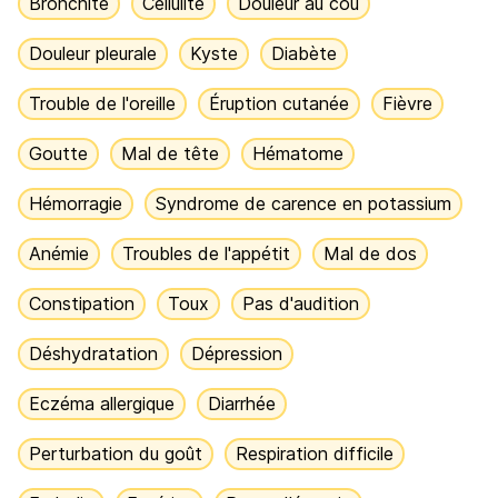
Bronchite
Cellulite
Douleur au cou
Douleur pleurale
Kyste
Diabète
Trouble de l'oreille
Éruption cutanée
Fièvre
Goutte
Mal de tête
Hématome
Hémorragie
Syndrome de carence en potassium
Anémie
Troubles de l'appétit
Mal de dos
Constipation
Toux
Pas d'audition
Déshydratation
Dépression
Eczéma allergique
Diarrhée
Perturbation du goût
Respiration difficile