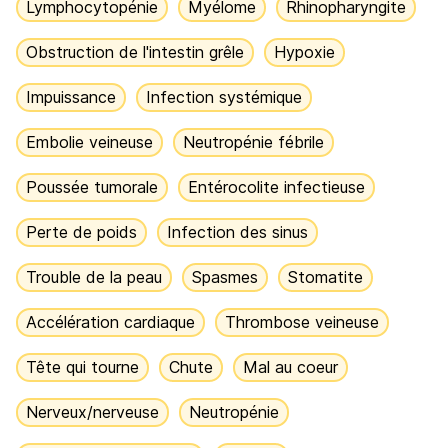
Lymphocytopénie
Myélome
Rhinopharyngite
Obstruction de l'intestin grêle
Hypoxie
Impuissance
Infection systémique
Embolie veineuse
Neutropénie fébrile
Poussée tumorale
Entérocolite infectieuse
Perte de poids
Infection des sinus
Trouble de la peau
Spasmes
Stomatite
Accélération cardiaque
Thrombose veineuse
Tête qui tourne
Chute
Mal au coeur
Nerveux/nerveuse
Neutropénie