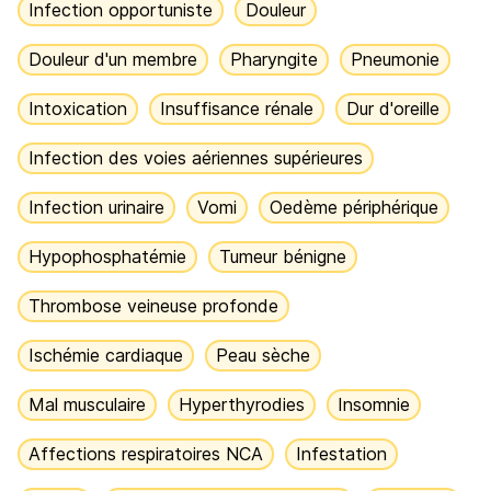
Infection opportuniste
Douleur
Douleur d'un membre
Pharyngite
Pneumonie
Intoxication
Insuffisance rénale
Dur d'oreille
Infection des voies aériennes supérieures
Infection urinaire
Vomi
Oedème périphérique
Hypophosphatémie
Tumeur bénigne
Thrombose veineuse profonde
Ischémie cardiaque
Peau sèche
Mal musculaire
Hyperthyrodies
Insomnie
Affections respiratoires NCA
Infestation