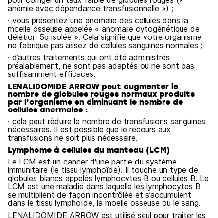
pour corriger un taux faible de globules rouges («
anémie avec dépendance transfusionnelle ») ;
· vous présentez une anomalie des cellules dans la
moelle osseuse appelée « anomalie cytogénétique de
délétion 5q isolée ». Cela signifie que votre organisme
ne fabrique pas assez de cellules sanguines normales ;
· d’autres traitements qui ont été administrés
préalablement, ne sont pas adaptés ou ne sont pas
suffisamment efficaces.
LENALIDOMIDE ARROW peut augmenter le
nombre de globules rouges normaux produits
par l’organisme en diminuant le nombre de
cellules anormales :
· cela peut réduire le nombre de transfusions sanguines
nécessaires. Il est possible que le recours aux
transfusions ne soit plus nécessaire.
Lymphome à cellules du manteau (LCM)
Le LCM est un cancer d‘une partie du système
immunitaire (le tissu lymphoïde). Il touche un type de
globules blancs appelés lymphocytes B ou cellules B. Le
LCM est une maladie dans laquelle les lymphocytes B
se multiplient de façon incontrôlée et s’accumulent
dans le tissu lymphoïde, la moelle osseuse ou le sang.
LENALIDOMIDE ARROW est utilisé seul pour traiter les