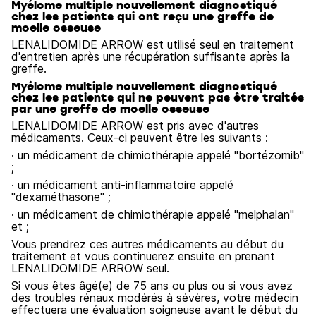
Myélome multiple nouvellement diagnostiqué
chez les patients qui ont reçu une greffe de
moelle osseuse
LENALIDOMIDE ARROW est utilisé seul en traitement
d'entretien après une récupération suffisante après la
greffe.
Myélome multiple nouvellement diagnostiqué
chez les patients qui ne peuvent pas être traités
par une greffe de moelle osseuse
LENALIDOMIDE ARROW est pris avec d'autres
médicaments. Ceux-ci peuvent être les suivants :
· un médicament de chimiothérapie appelé "bortézomib"
;
· un médicament anti-inflammatoire appelé
"dexaméthasone" ;
· un médicament de chimiothérapie appelé "melphalan"
et ;
Vous prendrez ces autres médicaments au début du
traitement et vous continuerez ensuite en prenant
LENALIDOMIDE ARROW seul.
Si vous êtes âgé(e) de 75 ans ou plus ou si vous avez
des troubles rénaux modérés à sévères, votre médecin
effectuera une évaluation soigneuse avant le début du