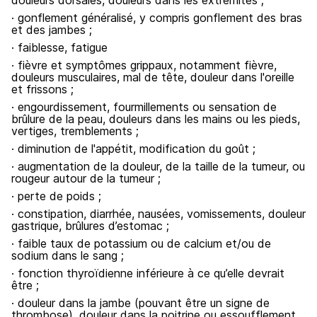
douleurs dorsales, douleurs dans les extrémités ;
· gonflement généralisé, y compris gonflement des bras
et des jambes ;
· faiblesse, fatigue
· fièvre et symptômes grippaux, notamment fièvre,
douleurs musculaires, mal de tête, douleur dans l'oreille
et frissons ;
· engourdissement, fourmillements ou sensation de
brûlure de la peau, douleurs dans les mains ou les pieds,
vertiges, tremblements ;
· diminution de l'appétit, modification du goût ;
· augmentation de la douleur, de la taille de la tumeur, ou
rougeur autour de la tumeur ;
· perte de poids ;
· constipation, diarrhée, nausées, vomissements, douleur
gastrique, brûlures d’estomac ;
· faible taux de potassium ou de calcium et/ou de
sodium dans le sang ;
· fonction thyroïdienne inférieure à ce qu’elle devrait
être ;
· douleur dans la jambe (pouvant être un signe de
thrombose), douleur dans la poitrine ou essoufflement