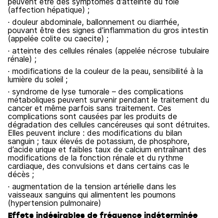
peuvent être des symptômes d’atteinte du foie
(affection hépatique) ;
· douleur abdominale, ballonnement ou diarrhée,
pouvant être des signes d’inflammation du gros intestin
(appelée colite ou caecite) ;
· atteinte des cellules rénales (appelée nécrose tubulaire
rénale) ;
· modifications de la couleur de la peau, sensibilité à la
lumière du soleil ;
· syndrome de lyse tumorale – des complications
métaboliques peuvent survenir pendant le traitement du
cancer et même parfois sans traitement. Ces
complications sont causées par les produits de
dégradation des cellules cancéreuses qui sont détruites.
Elles peuvent inclure : des modifications du bilan
sanguin ; taux élevés de potassium, de phosphore,
d’acide urique et faibles taux de calcium entraînant des
modifications de la fonction rénale et du rythme
cardiaque, des convulsions et dans certains cas le
décès ;
· augmentation de la tension artérielle dans les
vaisseaux sanguins qui alimentent les poumons
(hypertension pulmonaire)
Effets indésirables de fréquence indéterminée