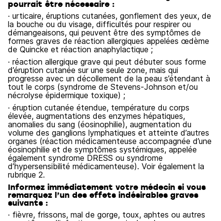
pourrait être nécessaire :
· urticaire, éruptions cutanées, gonflement des yeux, de
la bouche ou du visage, difficultés pour respirer ou
démangeaisons, qui peuvent être des symptômes de
formes graves de réaction allergiques appelées œdème
de Quincke et réaction anaphylactique ;
· réaction allergique grave qui peut débuter sous forme
d’éruption cutanée sur une seule zone, mais qui
progresse avec un décollement de la peau s’étendant à
tout le corps (syndrome de Stevens-Johnson et/ou
nécrolyse épidermique toxique) ;
· éruption cutanée étendue, température du corps
élevée, augmentations des enzymes hépatiques,
anomalies du sang (éosinophilie), augmentation du
volume des ganglions lymphatiques et atteinte d’autres
organes (réaction médicamenteuse accompagnée d’une
éosinophilie et de symptômes systémiques, appelée
également syndrome DRESS ou syndrome
d’hypersensibilité médicamenteuse). Voir également la
rubrique 2.
Informez immédiatement votre médecin si vous
remarquez l’un des effets indésirables graves
suivants :
· fièvre, frissons, mal de gorge, toux, aphtes ou autres