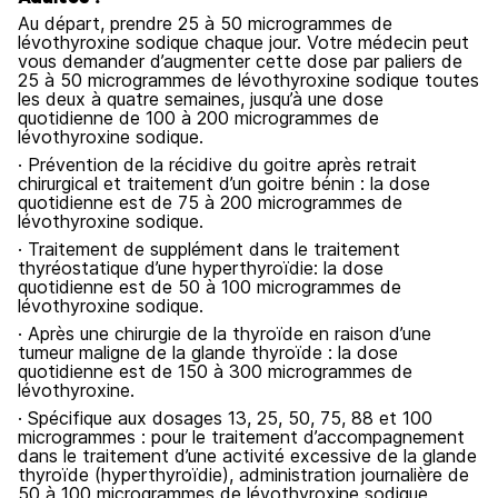
Au départ, prendre 25 à 50 microgrammes de
lévothyroxine sodique chaque jour. Votre médecin peut
vous demander d’augmenter cette dose par paliers de
25 à 50 microgrammes de lévothyroxine sodique toutes
les deux à quatre semaines, jusqu’à une dose
quotidienne de 100 à 200 microgrammes de
lévothyroxine sodique.
· Prévention de la récidive du goitre après retrait
chirurgical et traitement d’un goitre bénin : la dose
quotidienne est de 75 à 200 microgrammes de
lévothyroxine sodique.
· Traitement de supplément dans le traitement
thyréostatique d’une hyperthyroïdie: la dose
quotidienne est de 50 à 100 microgrammes de
lévothyroxine sodique.
· Après une chirurgie de la thyroïde en raison d’une
tumeur maligne de la glande thyroïde : la dose
quotidienne est de 150 à 300 microgrammes de
lévothyroxine.
· Spécifique aux dosages 13, 25, 50, 75, 88 et 100
microgrammes : pour le traitement d’accompagnement
dans le traitement d’une activité excessive de la glande
thyroïde (hyperthyroïdie), administration journalière de
50 à 100 microgrammes de lévothyroxine sodique