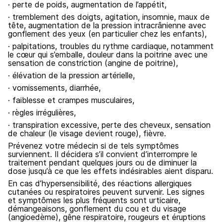
· perte de poids, augmentation de l’appétit,
· tremblement des doigts, agitation, insomnie, maux de
tête, augmentation de la pression intracrânienne avec
gonflement des yeux (en particulier chez les enfants),
· palpitations, troubles du rythme cardiaque, notamment
le cœur qui s’emballe, douleur dans la poitrine avec une
sensation de constriction (angine de poitrine),
· élévation de la pression artérielle,
· vomissements, diarrhée,
· faiblesse et crampes musculaires,
· règles irrégulières,
· transpiration excessive, perte des cheveux, sensation
de chaleur (le visage devient rouge), fièvre.
Prévenez votre médecin si de tels symptômes
surviennent. Il décidera s’il convient d’interrompre le
traitement pendant quelques jours ou de diminuer la
dose jusqu’à ce que les effets indésirables aient disparu.
En cas d’hypersensibilité, des réactions allergiques
cutanées ou respiratoires peuvent survenir. Les signes
et symptômes les plus fréquents sont urticaire,
démangeaisons, gonflement du cou et du visage
(angioedème), gêne respiratoire, rougeurs et éruptions