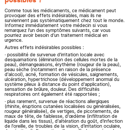
Comme tous les médicaments, ce médicament peut
provoquer des effets indésirables, mais ils ne
surviennent pas systématiquement chez tout le monde.
Informez immédiatement votre médecin si vous
remarquez l'un des symptômes suivants, car vous
pourriez avoir besoin d'un traitement médical en
urgence.
Autres effets indésirables possibles :
· possibilité de survenue d'irritation locale avec
desquamations (élimination des cellules mortes de la
peau), démangeaisons, érythème (rougeur de la peau),
peau sèche (notamment en raison de la présence
d'alcool), acné, formation de vésicules, saignements,
ulcération, hypertrichose (développement anormal du
système pileux à distance du point d'application),
sensation de brûlure, douleur. Des difficultés
respiratoires ont également été rapportées ;
· plus rarement, survenue de réactions allergiques
(rhinite, éruptions cutanées localisées ou généralisées,
rougeur généralisée), de vertiges, de picotements, de
maux de tête, de faiblesse, d'œdème (infiltration de
liquide dans les tissus), d'altération du goût, d'infection
de l'oreille, de troubles de la vision, d'irritation oculaire,