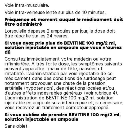
Voie intra-musculaire.
Voie intra-veineuse lente sur plus de 10 minutes.
Fréquence et moment auquel le médicament doit
être administré
Lorsqu'elle dépasse 2 ampoules par jour, la dose doit
être répartie sur les 24 heures.
Si vous avez pris plus de BEVITINE 100 mg/2 ml,
solution injectable en ampoule que vous n’auriez
dû
Consultez immédiatement votre médecin ou votre
infirmier/ère. A très forte dose, les symptômes suivants
peuvent apparaître : maux de tête, nausées et
irritabilité. L’administration par voie injectable de ce
médicament dans des conditions de surdosage peut
notamment provoquer, une chute de la pression
artérielle (hypotension), des réactions locales et/ou
d’autres effets indésirables généraux (voir rubrique 4).
L’administration de BEVITINE 100 mg/2 ml, solution
injectable en ampoule sera interrompue et, si nécessaire,
vous recevrez un traitement correcteur approprié.
Si vous oubliez de prendre BEVITINE 100 mg/2 ml,
solution injectable en ampoule
Sans objet.