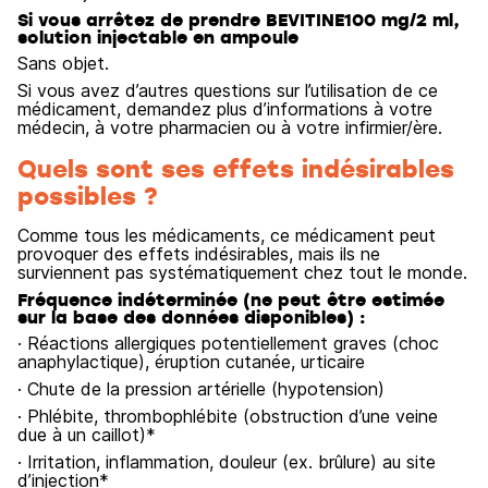
Si vous arrêtez de prendre BEVITINE100 mg/2 ml,
solution injectable en ampoule
Sans objet.
Si vous avez d’autres questions sur l’utilisation de ce
médicament, demandez plus d’informations à votre
médecin, à votre pharmacien ou à votre infirmier/ère.
Quels sont ses effets indésirables
possibles ?
Comme tous les médicaments, ce médicament peut
provoquer des effets indésirables, mais ils ne
surviennent pas systématiquement chez tout le monde.
Fréquence indéterminée (ne peut être estimée
sur la base des données disponibles) :
· Réactions allergiques potentiellement graves (choc
anaphylactique), éruption cutanée, urticaire
· Chute de la pression artérielle (hypotension)
· Phlébite, thrombophlébite (obstruction d’une veine
due à un caillot)*
· Irritation, inflammation, douleur (ex. brûlure) au site
d’injection*