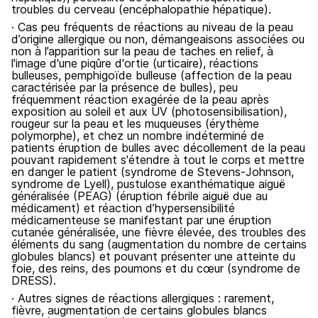
troubles du cerveau (encéphalopathie hépatique).
· Cas peu fréquents de réactions au niveau de la peau
d’origine allergique ou non, démangeaisons associées ou
non à l’apparition sur la peau de taches en relief, à
l'image d'une piqûre d'ortie (urticaire), réactions
bulleuses, pemphigoïde bulleuse (affection de la peau
caractérisée par la présence de bulles), peu
fréquemment réaction exagérée de la peau après
exposition au soleil et aux UV (photosensibilisation),
rougeur sur la peau et les muqueuses (érythème
polymorphe), et chez un nombre indéterminé de
patients éruption de bulles avec décollement de la peau
pouvant rapidement s'étendre à tout le corps et mettre
en danger le patient (syndrome de Stevens-Johnson,
syndrome de Lyell), pustulose exanthématique aiguë
généralisée (PEAG) (éruption fébrile aiguë due au
médicament) et réaction d’hypersensibilité
médicamenteuse se manifestant par une éruption
cutanée généralisée, une fièvre élevée, des troubles des
éléments du sang (augmentation du nombre de certains
globules blancs) et pouvant présenter une atteinte du
foie, des reins, des poumons et du cœur (syndrome de
DRESS).
· Autres signes de réactions allergiques : rarement,
fièvre, augmentation de certains globules blancs