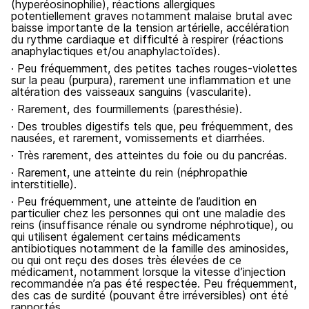
(hyperéosinophilie), réactions allergiques
potentiellement graves notamment malaise brutal avec
baisse importante de la tension artérielle, accélération
du rythme cardiaque et difficulté à respirer (réactions
anaphylactiques et/ou anaphylactoïdes).
· Peu fréquemment, des petites taches rouges-violettes
sur la peau (purpura), rarement une inflammation et une
altération des vaisseaux sanguins (vascularite).
· Rarement, des fourmillements (paresthésie).
· Des troubles digestifs tels que, peu fréquemment, des
nausées, et rarement, vomissements et diarrhées.
· Très rarement, des atteintes du foie ou du pancréas.
· Rarement, une atteinte du rein (néphropathie
interstitielle).
· Peu fréquemment, une atteinte de l’audition en
particulier chez les personnes qui ont une maladie des
reins (insuffisance rénale ou syndrome néphrotique), ou
qui utilisent également certains médicaments
antibiotiques notamment de la famille des aminosides,
ou qui ont reçu des doses très élevées de ce
médicament, notamment lorsque la vitesse d’injection
recommandée n’a pas été respectée. Peu fréquemment,
des cas de surdité (pouvant être irréversibles) ont été
rapportés.