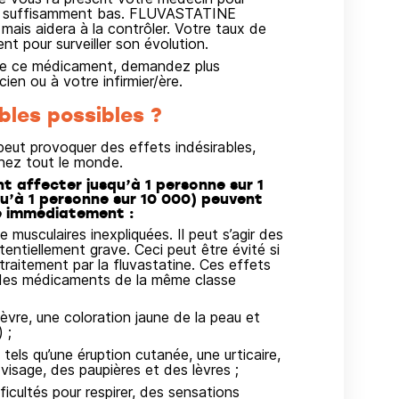
rol suffisamment bas. FLUVASTATINE
ais aidera à la contrôler. Votre taux de
nt pour surveiller son évolution.
on de ce médicament, demandez plus
en ou à votre infirmier/ère.
bles possibles ?
ut provoquer des effets indésirables,
hez tout le monde.
t affecter jusqu’à 1 personne sur 1
u’à 1 personne sur 10 000) peuvent
e immédiatement :
e musculaires inexpliquées. Il peut s’agir des
entiellement grave. Ceci peut être évité si
traitement par la fluvastatine. Ces effets
 des médicaments de la même classe
fièvre, une coloration jaune de la peau et
 ;
tels qu’une éruption cutanée, une urticaire,
sage, des paupières et des lèvres ;
ficultés pour respirer, des sensations