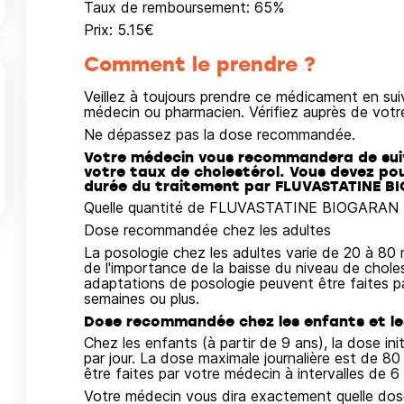
Taux de remboursement:
65
%
Prix:
5.15
€
Comment le prendre ?
Veillez à toujours prendre ce médicament en su
médecin ou pharmacien. Vérifiez auprès de vot
Ne dépassez pas la dose recommandée.
Votre médecin vous recommandera de suiv
votre taux de cholestérol. Vous devez po
durée du traitement par FLUVASTATINE B
Quelle quantité de FLUVASTATINE BIOGARAN L
Dose recommandée chez les adultes
La posologie chez les adultes varie de 20 à 80 
de l'importance de la baisse du niveau de choles
adaptations de posologie peuvent être faites pa
semaines ou plus.
Dose recommandée chez les enfants et le
Chez les enfants (à partir de 9 ans), la dose ini
par jour. La dose maximale journalière est de 
être faites par votre médecin à intervalles de 6
Votre médecin vous dira exactement quelle dos