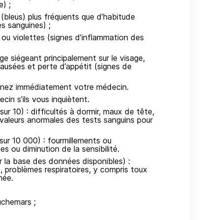
e) ;
bleus) plus fréquents que d’habitude
s sanguines) ;
 ou violettes (signes d’inflammation des
e siégeant principalement sur le visage,
ausées et perte d’appétit (signes de
venez immédiatement votre médecin.
cin s’ils vous inquiètent.
ur 10) : difficultés à dormir, maux de tête,
 valeurs anormales des tests sanguins pour
sur 10 000) : fourmillements ou
 ou diminution de la sensibilité.
r la base des données disponibles) :
, problèmes respiratoires, y compris toux
hée.
uchemars ;