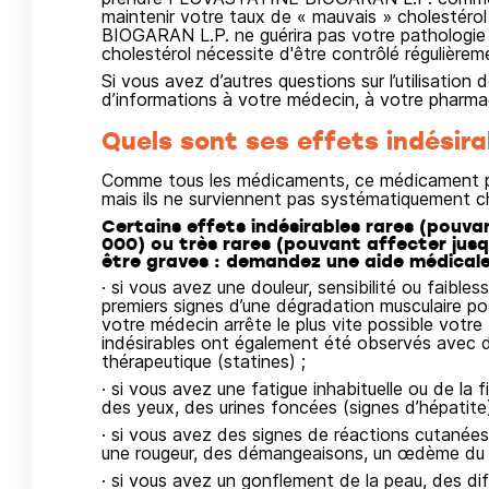
maintenir votre taux de « mauvais » cholesté
BIOGARAN L.P. ne guérira pas votre pathologie m
cholestérol nécessite d'être contrôlé régulièreme
Si vous avez d’autres questions sur l’utilisati
d’informations à votre médecin, à votre pharmaci
Quels sont ses effets indésira
Comme tous les médicaments, ce médicament pe
mais ils ne surviennent pas systématiquement c
Certains effets indésirables rares (pouvan
000) ou très rares (pouvant affecter jusq
être graves : demandez une aide médical
· si vous avez une douleur, sensibilité ou faibless
premiers signes d’une dégradation musculaire pot
votre médecin arrête le plus vite possible votre 
indésirables ont également été observés avec
thérapeutique (statines) ;
· si vous avez une fatigue inhabituelle ou de la 
des yeux, des urines foncées (signes d’hépatite)
· si vous avez des signes de réactions cutanées 
une rougeur, des démangeaisons, un œdème du vi
· si vous avez un gonflement de la peau, des dif