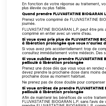
En fonction de votre réponse au traitement, 
plus élevée ou plus faible.
Quand prendre FLUVASTATINE BIOGARAN L.
Prenez votre comprimé de FLUVASTATINE BIOG
journée.
FLUVASTATINE BIOGARAN L.P. peut être pris au
comprimé en entier avec un verre d'eau.
Si vous avez pris plus de FLUVASTATINE B
à libération prolongée que vous n’auriez 
Si vous avez pris accidentellement trop de 
consultez immédiatement votre médecin. Des so
Si vous oubliez de prendre FLUVASTATINE
pelliculé à libération prolongée
Prenez une dose dès que vous vous en rendez c
devez prendre la prochaine dose dans moins de 
prochaine dose au moment habituel.
Ne prenez pas de dose double pour compenser l
Si vous arrêtez de prendre FLUVASTATINE
pelliculé à libération prolongée
Afin de maintenir les bénéfices de votre traite
FLUVASTATINE BIOGARAN L.P. sans l'avis de v
prendre FLUVASTATINE BIOGARAN L.P. comme vo