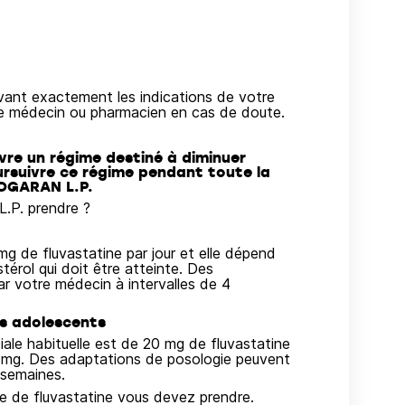
ivant exactement les indications de votre
re médecin ou pharmacien en cas de doute.
re un régime destiné à diminuer
ursuivre ce régime pendant toute la
IOGARAN L.P.
.P. prendre ?
mg de fluvastatine par jour et elle dépend
térol qui doit être atteinte. Des
r votre médecin à intervalles de 4
s adolescents
tiale habituelle est de 20 mg de fluvastatine
80 mg. Des adaptations de posologie peuvent
 semaines.
e de fluvastatine vous devez prendre.