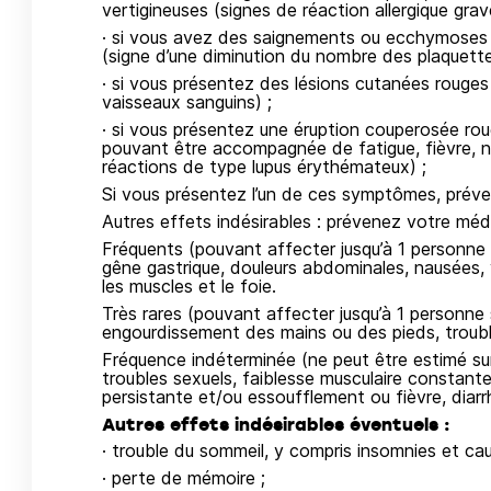
vertigineuses (signes de réaction allergique grav
· si vous avez des saignements ou ecchymoses (
(signe d’une diminution du nombre des plaquette
· si vous présentez des lésions cutanées rouges
vaisseaux sanguins) ;
· si vous présentez une éruption couperosée roug
pouvant être accompagnée de fatigue, fièvre, n
réactions de type lupus érythémateux) ;
Si vous présentez l’un de ces symptômes, pré
Autres effets indésirables : prévenez votre méde
Fréquents (pouvant affecter jusqu’à 1 personne s
gêne gastrique, douleurs abdominales, nausées,
les muscles et le foie.
Très rares (pouvant affecter jusqu’à 1 personne 
engourdissement des mains ou des pieds, troubles
Fréquence indéterminée (ne peut être estimé su
troubles sexuels, faiblesse musculaire constante
persistante et/ou essoufflement ou fièvre, diarr
Autres effets indésirables éventuels :
· trouble du sommeil, y compris insomnies et ca
· perte de mémoire ;