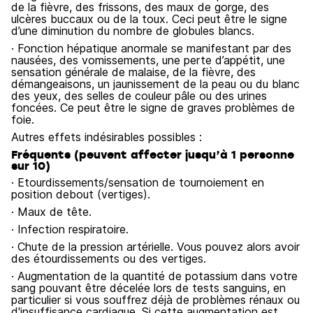
de la fièvre, des frissons, des maux de gorge, des
ulcères buccaux ou de la toux. Ceci peut être le signe
d’une diminution du nombre de globules blancs.
· Fonction hépatique anormale se manifestant par des
nausées, des vomissements, une perte d’appétit, une
sensation générale de malaise, de la fièvre, des
démangeaisons, un jaunissement de la peau ou du blanc
des yeux, des selles de couleur pâle ou des urines
foncées. Ce peut être le signe de graves problèmes de
foie.
Autres effets indésirables possibles :
Fréquents (peuvent affecter jusqu’à 1 personne
sur 10)
· Etourdissements/sensation de tournoiement en
position debout (vertiges).
· Maux de tête.
· Infection respiratoire.
· Chute de la pression artérielle. Vous pouvez alors avoir
des étourdissements ou des vertiges.
· Augmentation de la quantité de potassium dans votre
sang pouvant être décelée lors de tests sanguins, en
particulier si vous souffrez déjà de problèmes rénaux ou
d'insuffisance cardiaque. Si cette augmentation est