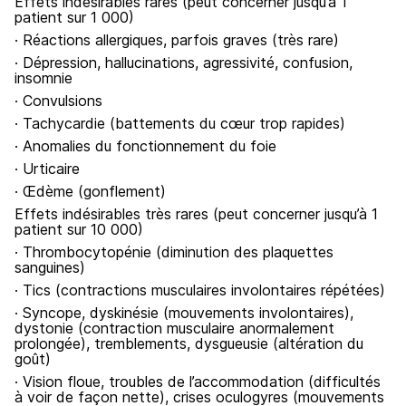
Effets indésirables rares (peut concerner jusqu’à 1
patient sur 1 000)
· Réactions allergiques, parfois graves (très rare)
· Dépression, hallucinations, agressivité, confusion,
insomnie
· Convulsions
· Tachycardie (battements du cœur trop rapides)
· Anomalies du fonctionnement du foie
· Urticaire
· Œdème (gonflement)
Effets indésirables très rares (peut concerner jusqu’à 1
patient sur 10 000)
· Thrombocytopénie (diminution des plaquettes
sanguines)
· Tics (contractions musculaires involontaires répétées)
· Syncope, dyskinésie (mouvements involontaires),
dystonie (contraction musculaire anormalement
prolongée), tremblements, dysgueusie (altération du
goût)
· Vision floue, troubles de l’accommodation (difficultés
à voir de façon nette), crises oculogyres (mouvements