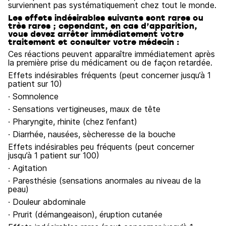
surviennent pas systématiquement chez tout le monde.
Les effets indésirables suivants sont rares ou
très rares ; cependant, en cas d’apparition,
vous devez arrêter immédiatement votre
traitement et consulter votre médecin :
Ces réactions peuvent apparaître immédiatement après
la première prise du médicament ou de façon retardée.
Effets indésirables fréquents (peut concerner jusqu’à 1
patient sur 10)
· Somnolence
· Sensations vertigineuses, maux de tête
· Pharyngite, rhinite (chez l’enfant)
· Diarrhée, nausées, sècheresse de la bouche
Effets indésirables peu fréquents (peut concerner
jusqu’à 1 patient sur 100)
· Agitation
· Paresthésie (sensations anormales au niveau de la
peau)
· Douleur abdominale
· Prurit (démangeaison), éruption cutanée