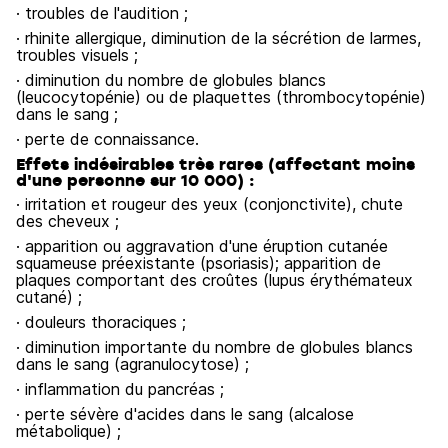
· troubles de l'audition ;
· rhinite allergique, diminution de la sécrétion de larmes,
troubles visuels ;
· diminution du nombre de globules blancs
(leucocytopénie) ou de plaquettes (thrombocytopénie)
dans le sang ;
· perte de connaissance.
Effets indésirables très rares (affectant moins
d'une personne sur 10 000) :
· irritation et rougeur des yeux (conjonctivite), chute
des cheveux ;
· apparition ou aggravation d'une éruption cutanée
squameuse préexistante (psoriasis); apparition de
plaques comportant des croûtes (lupus érythémateux
cutané) ;
· douleurs thoraciques ;
· diminution importante du nombre de globules blancs
dans le sang (agranulocytose) ;
· inflammation du pancréas ;
· perte sévère d'acides dans le sang (alcalose
métabolique) ;