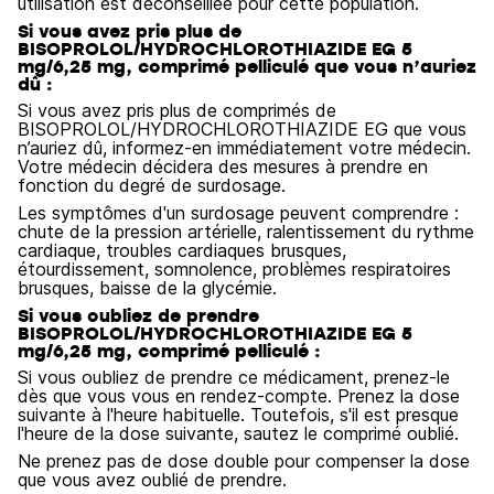
utilisation est déconseillée pour cette population.
Si vous avez pris plus de
BISOPROLOL/HYDROCHLOROTHIAZIDE EG 5
mg/6,25 mg, comprimé pelliculé que vous n’auriez
dû :
Si vous avez pris plus de comprimés de
BISOPROLOL/HYDROCHLOROTHIAZIDE EG que vous
n’auriez dû, informez-en immédiatement votre médecin.
Votre médecin décidera des mesures à prendre en
fonction du degré de surdosage.
Les symptômes d'un surdosage peuvent comprendre :
chute de la pression artérielle, ralentissement du rythme
cardiaque, troubles cardiaques brusques,
étourdissement, somnolence, problèmes respiratoires
brusques, baisse de la glycémie.
Si vous oubliez de prendre
BISOPROLOL/HYDROCHLOROTHIAZIDE EG 5
mg/6,25 mg, comprimé pelliculé :
Si vous oubliez de prendre ce médicament, prenez-le
dès que vous vous en rendez-compte. Prenez la dose
suivante à l'heure habituelle. Toutefois, s'il est presque
l'heure de la dose suivante, sautez le comprimé oublié.
Ne prenez pas de dose double pour compenser la dose
que vous avez oublié de prendre.