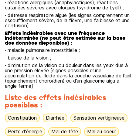
· réactions allergiques (anaphylactiques), réactions
cutanées sévères avec cloques (syndrome de Lyell) ;
· détresse respiratoire aiguë (les signes comprennent un
essoufflement sévère, de la fièvre, une faiblesse et une
confusion).
Effets indésirables avec une fréquence
indéterminée (ne peut être estimée sur la base
des données disponibles) :
· maladie pulmonaire interstitielle ;
· baisse de la vision ;
· diminution de la vision ou douleur dans les yeux due à
une pression élevée [signes possibles d’une
accumulation de fluide dans la couche vasculaire de l’œil
(épanchement choroïdien) ou d’un glaucome aigu à
angle fermé]
Liste des effets indésirables
possibles :
Constipation
Diarrhée
Sensation vertigineuse
Perte d'énergie
Mal de tête
Mal au coeur