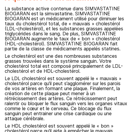
La substance active contenue dans SIMVASTATINE
BIOGARAN est la simvastatine. SIMVASTATINE
BIOGARAN est un médicament utilisé pour diminuer les
taux du cholestérol total, de « mauvais » cholestérol
(LDL‑cholestérol), et les substances grasses appelées
triglycérides dans le sang. De plus, SIMVASTATINE
BIOGARAN augmente le taux de « bon » cholestérol
(HDL‑cholestérol). SIMVASTATINE BIOGARAN fait
partie de la classe de médicaments appelés statines.
Le cholestérol est une des nombreuses substances
grasses trouvées dans le système sanguin. Votre
cholestérol total est composé principalement de LDL-
cholestérol et de HDL-cholestérol.
Le LDL cholestérol est souvent appelé le « mauvais »
cholestérol parce qu'il peut s’agglomérer sur les parois
de vos artères en formant une plaque. Finalement, la
création de cette plaque peut mener à un
rétrécissement des artères. Ce rétrécissement peut
ralentir ou bloquer le flux sanguin vers les organes vitaux
comme le cœur et le cerveau. Ce blocage du flux
sanguin peut entrainer une crise cardiaque ou une
attaque cérébrale.
Le HDL cholestérol est souvent appelé le « bon »
cholestérol parce qu'il aide à empêcher le mauvais