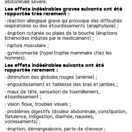
abdominale sévère.
Les effets indésirables graves suivants ont été
rapportés très rarement :
· réaction allergique grave qui provoque des difficultés
respiratoires ou des étourdissements (anaphylaxie) ;
· éruption cutanée ou plaies de la bouche (éruptions
lichénoïdes induites par le médicament) ;
· rupture musculaire ;
· gynécomastie (hypertrophie mammaire chez les
hommes).
Les effets indésirables suivants ont été
rapportés rarement :
· diminution des globules rouges (anémie) ;
· engourdissement et faiblesse des bras et jambes ;
· maux de tête, sensation de fourmillement,
étourdissement ;
· vision floue, troubles visuels ;
· problèmes digestifs (douleur abdominale, constipation,
flatulence, indigestion, diarrhée, nausées,
vomissements) ;
· éruption, démangeaisons, perte de cheveux ;