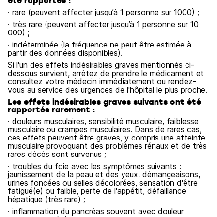
été rapportés :
· rare (peuvent affecter jusqu’à 1 personne sur 1000) ;
· très rare (peuvent affecter jusqu’à 1 personne sur 10
000) ;
· indéterminée (la fréquence ne peut être estimée à
partir des données disponibles).
Si l'un des effets indésirables graves mentionnés ci-
dessous survient, arrêtez de prendre le médicament et
consultez votre médecin immédiatement ou rendez-
vous au service des urgences de l'hôpital le plus proche.
Les effets indésirables graves suivants ont été
rapportés rarement :
· douleurs musculaires, sensibilité musculaire, faiblesse
musculaire ou crampes musculaires. Dans de rares cas,
ces effets peuvent être graves, y compris une atteinte
musculaire provoquant des problèmes rénaux et de très
rares décès sont survenus ;
· troubles du foie avec les symptômes suivants :
jaunissement de la peau et des yeux, démangeaisons,
urines foncées ou selles décolorées, sensation d'être
fatigué(e) ou faible, perte de l'appétit, défaillance
hépatique (très rare) ;
· inflammation du pancréas souvent avec douleur