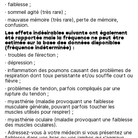
· faiblesse ;
· sommeil agité (très rare) ;
· mauvaise mémoire (très rare), perte de mémoire,
confusion.
Les effets indésirables suivants ont également
été rapportés mais la fréquence ne peut être
estimée sur la base des données disponibles
(fréquence indéterminée) :
· troubles de l’érection ;
· dépression ;
· inflammation des poumons causant des problèmes de
respiration dont toux persistante et/ou souffle court ou
fièvre ;
· problèmes de tendon, parfois compliqués par une
rupture du tendon ;
· myasthénie (maladie provoquant une faiblesse
musculaire générale, pouvant parfois toucher les
muscles utilisés pour respirer) ;
· myasthénie oculaire (maladie provoquant une faiblesse
des muscles oculaires).
· Adressez-vous à votre médecin si vous présentez une
faiblesse dans vos bras ou vos jambes qui s’aggrave