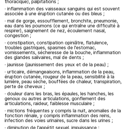
thoracique), palpitations ;
· inflammation des vaisseaux sanguins qui est souvent
associée à une éruption cutanée ou des bleus ;
· mal de gorge, essoufflement, bronchite, pneumonie,
eau dans les poumons (ce qui entraîne une difficulté à
respirer), saignement de nez, écoulement nasal,
congestion ;
· constipation, constipation opiniâtre, flatulence,
troubles gastriques, spasmes de l'estomac,
vomissements, sécheresse de la bouche, inflammation
des glandes salivaires, mal de dents ;
· jaunisse (jaunissement des yeux et de la peau) ;
· urticaire, démangeaisons, inflammation de la peau,
éruption cutanée, rougeur de la peau, sensibilité à la
lumière, peau sèche, bouffées de chaleur, transpiration,
perte de cheveux ;
· douleur dans les bras, les épaules, les hanches, les
genoux ou autres articulations, gonflement des
articulations, raideur, faiblesse musculaire ;
· mictions fréquentes y compris la nuit, anomalies de la
fonction rénale, y compris inflammation des reins,
infection des voies urinaires, sucre dans les urines ;
· diminution de l'appétit sexuel, impuissance ;