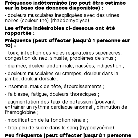
Fréquence indéterminée (ne peut être estimée
sur la base des données disponibles) :
· douleurs musculaires inexpliquées avec des urines
noires (couleur thé) (rhabdomyolyse).
Les effets indésirables ci-dessous ont été
rapportés :
Fréquents (peut affecter jusqu'à 1 personne sur
10) :
· toux, infection des voies respiratoires supérieures,
congestion du nez, sinusite, problèmes de sinus ;
· diarrhée, douleur abdominale, nausées, indigestion ;
· douleurs musculaires ou crampes, douleur dans la
jambe, douleur dorsale ;
· insomnie, maux de tête, étourdissements ;
· faiblesse, fatigue, douleurs thoraciques ;
· augmentation des taux de potassium (pouvant
entraîner un rythme cardiaque anormal), diminution de
l'hémoglobine ;
· modification de la fonction rénale ;
· trop peu de sucre dans le sang (hypoglycémie).
Peu fréquents (peut affecter jusqu'à 1 personne