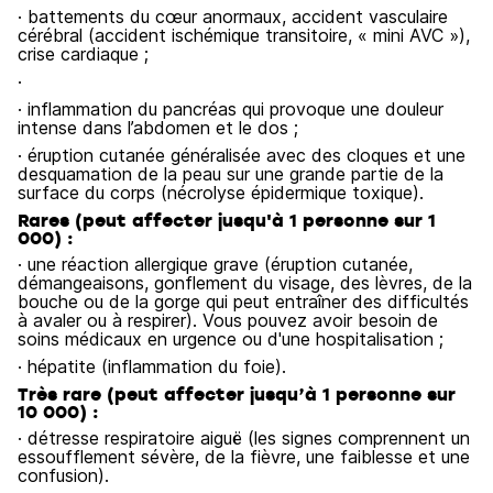
· battements du cœur anormaux, accident vasculaire
cérébral (accident ischémique transitoire, « mini AVC »),
crise cardiaque ;
·
· inflammation du pancréas qui provoque une douleur
intense dans l’abdomen et le dos ;
· éruption cutanée généralisée avec des cloques et une
desquamation de la peau sur une grande partie de la
surface du corps (nécrolyse épidermique toxique).
Rares (peut affecter jusqu'à 1 personne sur 1
000) :
· une réaction allergique grave (éruption cutanée,
démangeaisons, gonflement du visage, des lèvres, de la
bouche ou de la gorge qui peut entraîner des difficultés
à avaler ou à respirer). Vous pouvez avoir besoin de
soins médicaux en urgence ou d'une hospitalisation ;
· hépatite (inflammation du foie).
Très rare (peut affecter jusqu’à 1 personne sur
10 000) :
· détresse respiratoire aiguë (les signes comprennent un
essoufflement sévère, de la fièvre, une faiblesse et une
confusion).