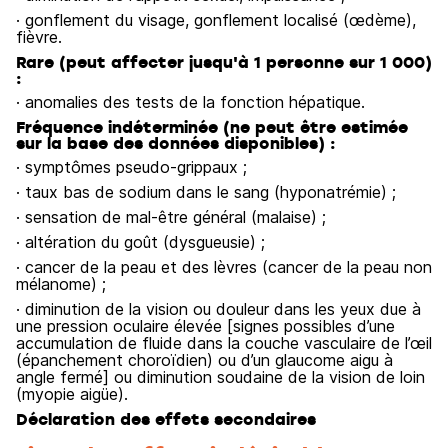
· gonflement du visage, gonflement localisé (œdème),
fièvre.
Rare (peut affecter jusqu'à 1 personne sur 1 000)
:
· anomalies des tests de la fonction hépatique.
Fréquence indéterminée (ne peut être estimée
sur la base des données disponibles) :
· symptômes pseudo-grippaux ;
· taux bas de sodium dans le sang (hyponatrémie) ;
· sensation de mal-être général (malaise) ;
· altération du goût (dysgueusie) ;
· cancer de la peau et des lèvres (cancer de la peau non
mélanome) ;
· diminution de la vision ou douleur dans les yeux due à
une pression oculaire élevée [signes possibles d’une
accumulation de fluide dans la couche vasculaire de l’œil
(épanchement choroïdien) ou d’un glaucome aigu à
angle fermé] ou diminution soudaine de la vision de loin
(myopie aigüe).
Déclaration des effets secondaires