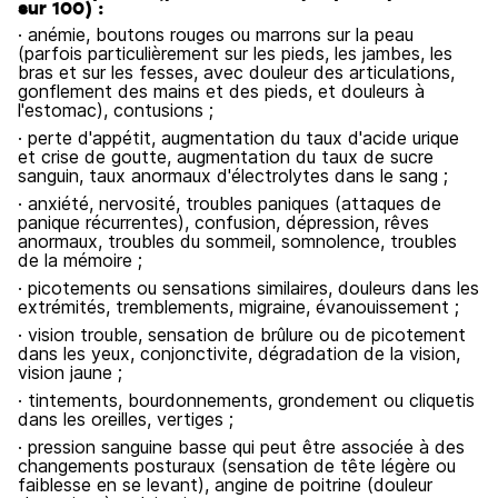
sur 100) :
· anémie, boutons rouges ou marrons sur la peau
(parfois particulièrement sur les pieds, les jambes, les
bras et sur les fesses, avec douleur des articulations,
gonflement des mains et des pieds, et douleurs à
l'estomac), contusions ;
· perte d'appétit, augmentation du taux d'acide urique
et crise de goutte, augmentation du taux de sucre
sanguin, taux anormaux d'électrolytes dans le sang ;
· anxiété, nervosité, troubles paniques (attaques de
panique récurrentes), confusion, dépression, rêves
anormaux, troubles du sommeil, somnolence, troubles
de la mémoire ;
· picotements ou sensations similaires, douleurs dans les
extrémités, tremblements, migraine, évanouissement ;
· vision trouble, sensation de brûlure ou de picotement
dans les yeux, conjonctivite, dégradation de la vision,
vision jaune ;
· tintements, bourdonnements, grondement ou cliquetis
dans les oreilles, vertiges ;
· pression sanguine basse qui peut être associée à des
changements posturaux (sensation de tête légère ou
faiblesse en se levant), angine de poitrine (douleur