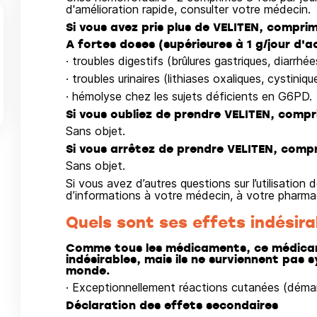
d'amélioration rapide, consulter votre médecin.
Si vous avez pris plus de VELITEN, comprim
A fortes doses (supérieures à 1 g/jour d'ac
· troubles digestifs (brûlures gastriques, diarrhée
· troubles urinaires (lithiases oxaliques, cystiniqu
· hémolyse chez les sujets déficients en G6PD.
Si vous oubliez de prendre VELITEN, compri
Sans objet.
Si vous arrêtez de prendre VELITEN, compr
Sans objet.
Si vous avez d’autres questions sur l’utilisati
d’informations à votre médecin, à votre pharmaci
Quels sont ses effets indésira
Comme tous les médicaments, ce médicam
indésirables, mais ils ne surviennent pas
monde.
· Exceptionnellement réactions cutanées (démang
Déclaration des effets secondaires