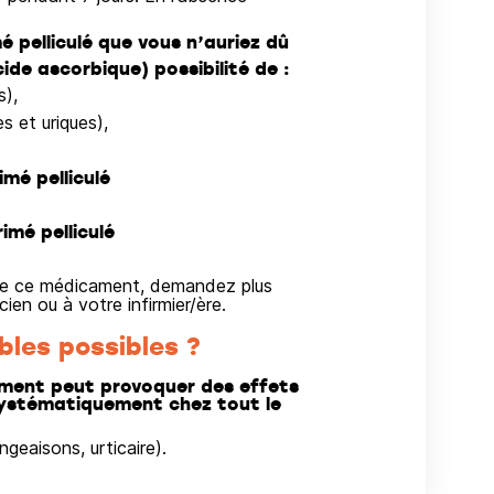
é pelliculé que vous n’auriez dû
ide ascorbique) possibilité de :
s),
es et uriques),
mé pelliculé
imé pelliculé
on de ce médicament, demandez plus
en ou à votre infirmier/ère.
bles possibles ?
ent peut provoquer des effets
 systématiquement chez tout le
eaisons, urticaire).