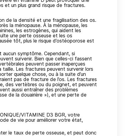
sévère en vitamine D peut provoquer une
s et un plus grand risque de fractures.
n de la densité et une fragilisation des os.
près la ménopause. À la ménopause, les
nines, les estrogènes, qui aident les
sulte une perte osseuse et les os
sée tôt, plus le risque d’ostéoporose est
nt aucun symptôme. Cependant, si
uvent survenir. Bien que celles-ci fassent
 vertébrales peuvent passer inaperçues
a taille. Les fractures peuvent survenir lors
orter quelque chose, ou à la suite d’un
ient pas de fracture de l’os. Les fractures
e, des vertèbres ou du poignet, et peuvent
vent aussi entraîner des problèmes
se de la douairière »), et une perte de
NDRONIQUE/VITAMINE D3 BGR, votre
ode de vie pour améliorer votre état,
er le taux de perte osseuse, et peut donc