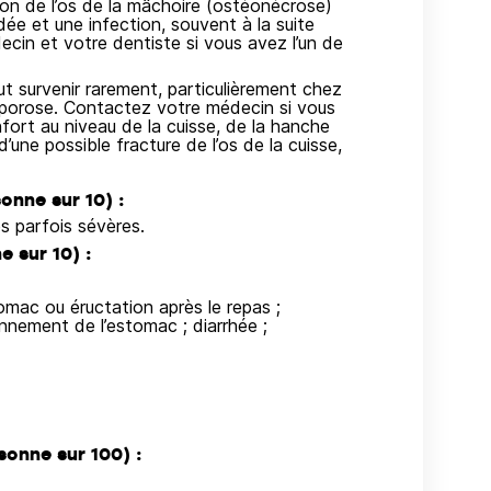
ion de l’os de la mâchoire (ostéonécrose)
ée et une infection, souvent à la suite
cin et votre dentiste si vous avez l’un de
eut survenir rarement, particulièrement chez
oporose. Contactez votre médecin si vous
fort au niveau de la cuisse, de la hanche
’une possible fracture de l’os de la cuisse,
onne sur 10) :
es parfois sévères.
 sur 10) :
omac ou éructation après le repas ;
nnement de l’estomac ; diarrhée ;
sonne sur 100) :