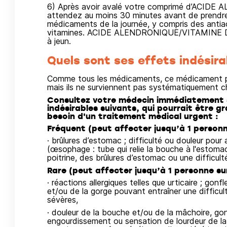
6) Après avoir avalé votre comprimé d’ACI
attendez au moins 30 minutes avant de prendre 
médicaments de la journée, y compris des antia
vitamines. ACIDE ALENDRONIQUE/VITAMINE D3 B
à jeun.
Quels sont ses effets indésira
Comme tous les médicaments, ce médicament pe
mais ils ne surviennent pas systématiquement c
Consultez votre médecin immédiatement s
indésirables suivants, qui pourrait être gr
besoin d'un traitement médical urgent :
Fréquent (peut affecter jusqu’à 1 personne
· brûlures d’estomac ; difficulté ou douleur pour
(œsophage : tube qui relie la bouche à l'estomac
poitrine, des brûlures d’estomac ou une difficult
Rare (peut affecter jusqu’à 1 personne sur
· réactions allergiques telles que urticaire ; gon
et/ou de la gorge pouvant entraîner une difficult
sévères,
· douleur de la bouche et/ou de la mâchoire, go
engourdissement ou sensation de lourdeur de la