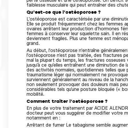
perte osseuse et une ostéoporose. Un déficit 
faiblesse musculaire qui peut entraîner des chute
Qu’est-ce que l’ostéoporose ?
L'ostéoporose est caractérisée par une diminutio
Elle se produit fréquemment chez les femmes a
ovaires arrêtent leur production d'hormones fémi
femmes à conserver leur squelette sain. Il en ré
deviennent fragiles. Plus une femme est ménopau
grand.
Au début, l'ostéoporose n'entraîne généraleme
l'ostéoporose n’est pas traitée, des fractures pe
mal la plupart du temps, les fractures osseuses
jusqu’à ce qu’elles entraînent une diminution de l
des activités normales, quotidiennes telles que p
traumatisme léger qui normalement ne provoquera
surviennent généralement au niveau de la hanch
non seulement provoquer des douleurs mais peu
considérables tels qu’une posture bloquée (« bos
mobilité.
Comment traiter l’ostéoporose ?
En plus de votre traitement par ACIDE ALE
docteur peut vous suggérer de modifier votre m
notamment en :
Arrêtant de fumer Le tabagisme semble augment