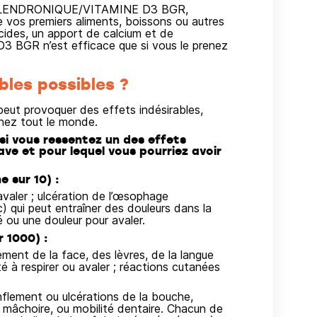
DE ALENDRONIQUE/VITAMINE D3 BGR,
vos premiers aliments, boissons ou autres
cides, un apport de calcium et de
GR n’est efficace que si vous le prenez
bles possibles ?
ut provoquer des effets indésirables,
hez tout le monde.
i vous ressentez un des effets
ave et pour lequel vous pourriez avoir
 sur 10) :
 avaler ; ulcération de l’œsophage
) qui peut entraîner des douleurs dans la
é ou une douleur pour avaler.
 1000) :
flement de la face, des lèvres, de la langue
é à respirer ou avaler ; réactions cutanées
nflement ou ulcérations de la bouche,
 mâchoire, ou mobilité dentaire. Chacun de