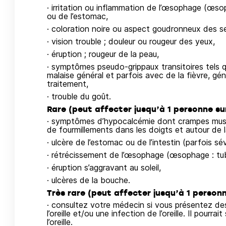
· irritation ou inflammation de l’œsophage (œsop
ou de l’estomac,
· coloration noire ou aspect goudronneux des se
· vision trouble ; douleur ou rougeur des yeux,
· éruption ; rougeur de la peau,
· symptômes pseudo-grippaux transitoires tels 
malaise général et parfois avec de la fièvre, g
traitement,
· trouble du goût.
Rare (peut affecter jusqu’à 1 personne sur
· symptômes d’hypocalcémie dont crampes musc
de fourmillements dans les doigts et autour de 
· ulcère de l’estomac ou de l’intestin (parfois 
· rétrécissement de l’œsophage (œsophage : tube
· éruption s’aggravant au soleil,
· ulcères de la bouche.
Très rare (peut affecter jusqu’à 1 personn
· consultez votre médecin si vous présentez des
l’oreille et/ou une infection de l’oreille. Il pourr
l’oreille.