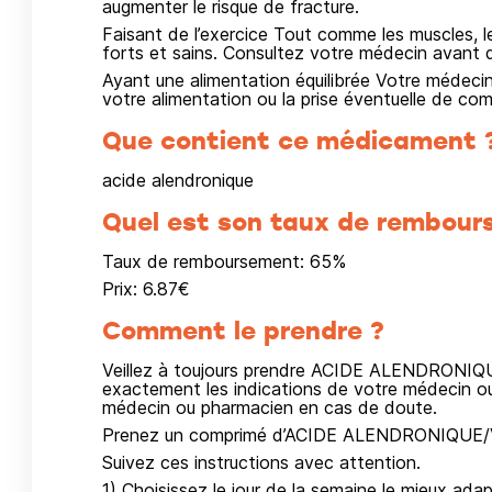
augmenter le risque de fracture.
Faisant de l’exercice Tout comme les muscles, l
forts et sains. Consultez votre médecin avant
Ayant une alimentation équilibrée Votre médecin
votre alimentation ou la prise éventuelle de co
Que contient ce médicament 
acide alendronique
Quel est son taux de rembour
Taux de remboursement:
65
%
Prix:
6.87
€
Comment le prendre ?
Veillez à toujours prendre ACIDE ALENDRONI
exactement les indications de votre médecin ou
médecin ou pharmacien en cas de doute.
Prenez un comprimé d’ACIDE ALENDRONIQUE/V
Suivez ces instructions avec attention.
1) Choisissez le jour de la semaine le mieux a