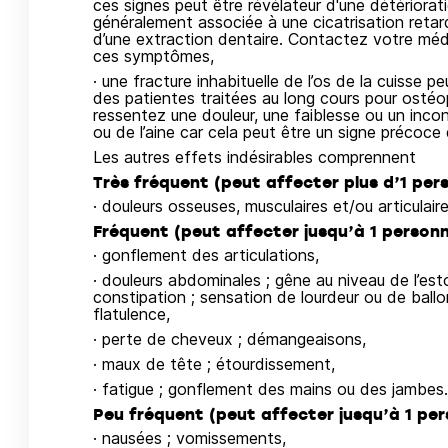
ces signes peut être révélateur d'une détériorat
généralement associée à une cicatrisation retard
d’une extraction dentaire. Contactez votre méde
ces symptômes,
· une fracture inhabituelle de l’os de la cuisse p
des patientes traitées au long cours pour osté
ressentez une douleur, une faiblesse ou un incon
ou de l’aine car cela peut être un signe précoce d
Les autres effets indésirables comprennent
Très fréquent (peut affecter plus d’1 pers
· douleurs osseuses, musculaires et/ou articulair
Fréquent (peut affecter jusqu’à 1 personne
· gonflement des articulations,
· douleurs abdominales ; gêne au niveau de l’est
constipation ; sensation de lourdeur ou de ballo
flatulence,
· perte de cheveux ; démangeaisons,
· maux de tête ; étourdissement,
· fatigue ; gonflement des mains ou des jambes.
Peu fréquent (peut affecter jusqu’à 1 per
· nausées ; vomissements,