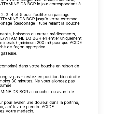
ITAMINE D3 BGR le jour correspondant à
 2, 3, 4 et 5 pour faciliter un passage
ITAMINE D3 BGR jusqu’à votre estomac
 œsophage (œsophage : tube reliant la bouche
liments, boissons ou autres médicaments,
E/VITAMINE D3 BGR en entier uniquement
u minérale) (minimum 200 ml) pour que ACIDE
 de façon appropriée.
u gazeuse.
le comprimé dans votre bouche en raison de
longez pas – restez en position bien droite
 moins 30 minutes. Ne vous allongez pas
ournée.
MINE D3 BGR au coucher ou avant de
r pour avaler, une douleur dans la poitrine,
mac, arrêtez de prendre ACIDE
z votre médecin.