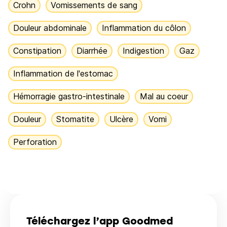
Crohn
Vomissements de sang
Douleur abdominale
Inflammation du côlon
Constipation
Diarrhée
Indigestion
Gaz
Inflammation de l'estomac
Hémorragie gastro-intestinale
Mal au coeur
Douleur
Stomatite
Ulcère
Vomi
Perforation
Téléchargez l’app Goodmed