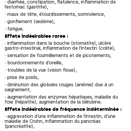
· diarrhée, constipation, flatulence, inflammation de
l’estomac (gastrite),
· maux de tête, étourdissements, somnolence,
· gonflement (œdème),
· fatigue.
Effets indésirables rares :
· inflammation dans la bouche (stomatite), ulcère
gastro-intestinal, inflammation de l’intestin (colite),
· sensation de fourmillements et de picotements,
· bourdonnements d’oreille,
· troubles de la vue (vision floue),
· prise de poids,
· diminution des globules rouges (anémie) due à un
saignement,
· augmentation des enzymes hépatiques, maladie du
foie (hépatite), augmentation de la bilirubine.
Effets indésirables de fréquence indéterminée :
· aggravation d'une inflammation de l'intestin, d'une
maladie de Crohn, inflammation du pancréas
(pancréatite),