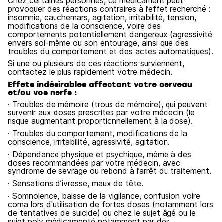
Chez certaines personnes, ce médicament peut
provoquer des réactions contraires à l’effet recherché :
insomnie, cauchemars, agitation, irritabilité, tension,
modifications de la conscience, voire des
comportements potentiellement dangereux (agressivité
envers soi-même ou son entourage, ainsi que des
troubles du comportement et des actes automatiques).
Si une ou plusieurs de ces réactions surviennent,
contactez le plus rapidement votre médecin.
Effets indésirables affectant votre cerveau
et/ou vos nerfs :
· Troubles de mémoire (trous de mémoire), qui peuvent
survenir aux doses prescrites par votre médecin (le
risque augmentant proportionnellement à la dose).
· Troubles du comportement, modifications de la
conscience, irritabilité, agressivité, agitation.
· Dépendance physique et psychique, même à des
doses recommandées par votre médecin, avec
syndrome de sevrage ou rebond à l’arrêt du traitement.
· Sensations d’ivresse, maux de tête.
· Somnolence, baisse de la vigilance, confusion voire
coma lors d'utilisation de fortes doses (notamment lors
de tentatives de suicide) ou chez le sujet âgé ou le
sujet poly médicamenté notamment par des