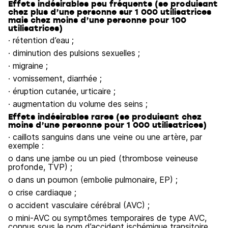
Effets indésirables peu fréquents (se produisant
chez plus d’une personne sur 1 000 utilisatrices
mais chez moins d’une personne pour 100
utilisatrices)
· rétention d’eau ;
· diminution des pulsions sexuelles ;
· migraine ;
· vomissement, diarrhée ;
· éruption cutanée, urticaire ;
· augmentation du volume des seins ;
Effets indésirables rares (se produisant chez
moins d’une personne pour 1 000 utilisatrices)
· caillots sanguins dans une veine ou une artère, par
exemple :
o dans une jambe ou un pied (thrombose veineuse
profonde, TVP) ;
o dans un poumon (embolie pulmonaire, EP) ;
o crise cardiaque ;
o accident vasculaire cérébral (AVC) ;
o mini-AVC ou symptômes temporaires de type AVC,
connus sous le nom d’accident ischémique transitoire