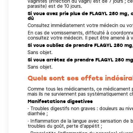
vaginites (infection du vagin) est de 7 jours ; c
parasite) est de 10 jours.
Si vous avez pris plus de FLAGYL 250 mg, 
dû
Consultez immédiatement votre médecin ou vot
En cas de vomissements, difficulté à coordonn
consultez votre médecin. Il peut être amené à v
Si vous oubliez de prendre FLAGYL 250 mg,
Sans objet.
Si vous arrêtez de prendre FLAGYL 250 mg
Sans objet.
Quels sont ses effets indésira
Comme tous les médicaments, ce médicament pe
mais ils ne surviennent pas systématiquement c
Manifestations digestives
· Troubles digestifs non graves : douleurs au n
diarrhée ;
· Inflammation de la langue avec sensation de 
troubles du goût, perte d'appétit ;