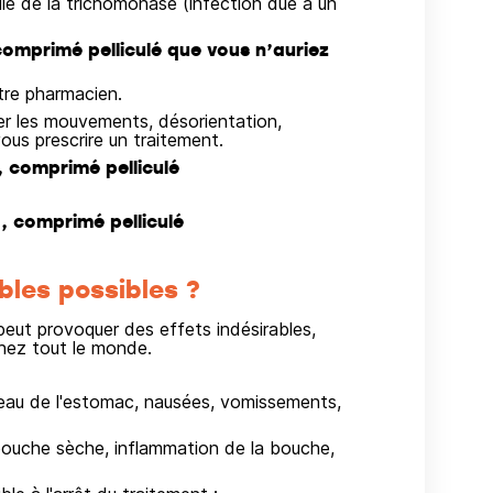
elle de la trichomonase (infection due à un
comprimé pelliculé que vous n’auriez
re pharmacien.
er les mouvements, désorientation,
ous prescrire un traitement.
 comprimé pelliculé
, comprimé pelliculé
bles possibles ?
ut provoquer des effets indésirables,
hez tout le monde.
iveau de l'estomac, nausées, vomissements,
bouche sèche, inflammation de la bouche,