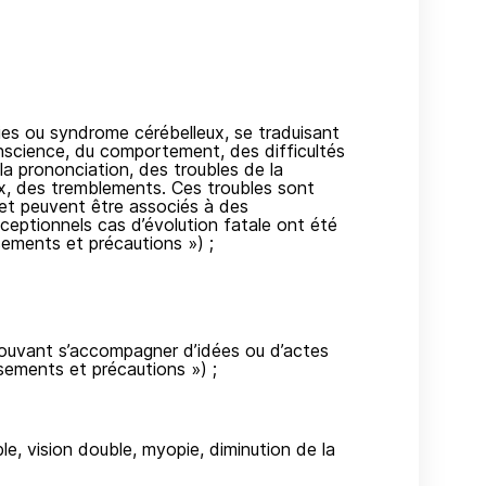
ies ou syndrome cérébelleux, se traduisant
onscience, du comportement, des difficultés
a prononciation, des troubles de la
, des tremblements. Ces troubles sont
 et peuvent être associés à des
ceptionnels cas d’évolution fatale ont été
sements et précautions ») ;
 pouvant s’accompagner d’idées ou d’actes
ssements et précautions ») ;
ble, vision double, myopie, diminution de la