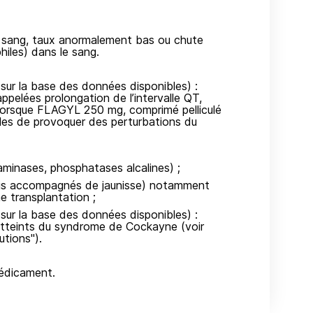
 sang, taux anormalement bas ou chute
hiles) dans le sang.
sur la base des données disponibles) :
pelées prolongation de l’intervalle QT,
er lorsque FLAGYL 250 mg, comprimé pelliculé
bles de provoquer des perturbations du
minases, phosphatases alcalines) ;
fois accompagnés de jaunisse) notamment
e transplantation ;
sur la base des données disponibles) :
 atteints du syndrome de Cockayne (voir
utions").
médicament.