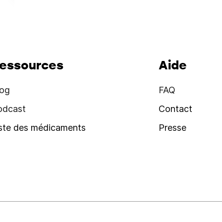
essources
Aide
log
FAQ
odcast
Contact
iste des médicaments
Presse