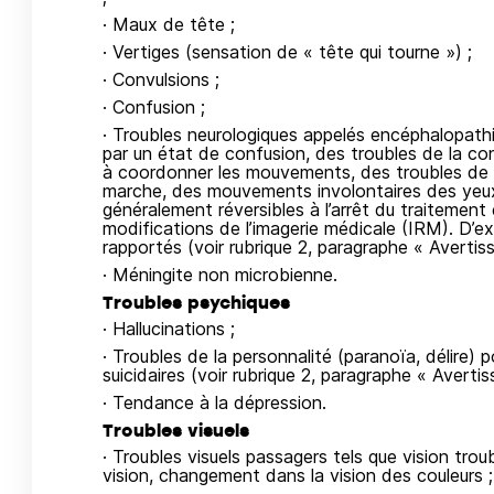
· Maux de tête ;
· Vertiges (sensation de « tête qui tourne ») ;
· Convulsions ;
· Confusion ;
· Troubles neurologiques appelés encéphalopath
par un état de confusion, des troubles de la c
à coordonner les mouvements, des troubles de l
marche, des mouvements involontaires des yeux
généralement réversibles à l’arrêt du traitement
modifications de l’imagerie médicale (IRM). D’ex
rapportés (voir rubrique 2, paragraphe « Avertis
· Méningite non microbienne.
Troubles psychiques
· Hallucinations ;
· Troubles de la personnalité (paranoïa, délire)
suicidaires (voir rubrique 2, paragraphe « Averti
· Tendance à la dépression.
Troubles visuels
· Troubles visuels passagers tels que vision trou
vision, changement dans la vision des couleurs ;