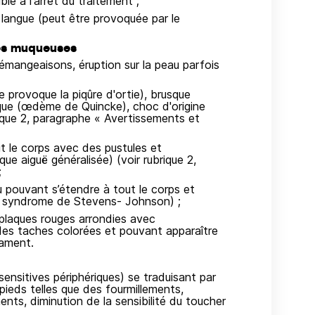
le à l'arrêt du traitement ;
 langue (peut être provoquée par le
des muqueuses
émangeaisons, éruption sur la peau parfois
e provoque la piqûre d'ortie), brusque
ique (œdème de Quincke), choc d'origine
brique 2, paragraphe « Avertissements et
ut le corps avec des pustules et
 aiguë généralisée) (voir rubrique 2,
;
u pouvant s’étendre à tout le corps et
l, syndrome de Stevens- Johnson) ;
 plaques rouges arrondies avec
des taches colorées et pouvant apparaître
cament.
ensitives périphériques) se traduisant par
ieds telles que des fourmillements,
nts, diminution de la sensibilité du toucher