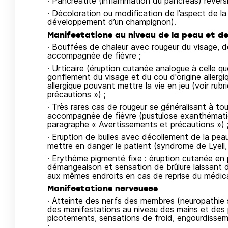
· Pancréatite (inflammation du pancréas) réversib
· Décoloration ou modification de l’aspect de la
développement d’un champignon).
Manifestations au niveau de la peau et 
· Bouffées de chaleur avec rougeur du visage, d
accompagnée de fièvre ;
· Urticaire (éruption cutanée analogue à celle qu
gonflement du visage et du cou d'origine allerg
allergique pouvant mettre la vie en jeu (voir ru
précautions ») ;
· Très rares cas de rougeur se généralisant à to
accompagnée de fièvre (pustulose exanthématique
paragraphe « Avertissements et précautions ») 
· Eruption de bulles avec décollement de la pea
mettre en danger le patient (syndrome de Lyel
· Erythème pigmenté fixe : éruption cutanée en
démangeaison et sensation de brûlure laissant 
aux mêmes endroits en cas de reprise du médi
Manifestations nerveuses
· Atteinte des nerfs des membres (neuropathie s
des manifestations au niveau des mains et des p
picotements, sensations de froid, engourdisseme
;