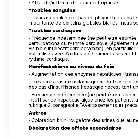
· Atteinte/inflammation du nerf optique.
Troubles sanguins
· Taux anormalement bas de plaquettes dans le
importante de certains globules blancs (neutrop
Troubles cardiaques
· Fréquence indéterminée (ne peut être estimée 
perturbations du rythme cardiaque (également ap
visible sur l’électrocardiogramme), en particuli
est utilisé avec d’autres médicaments suscepti
rythme cardiaque.
Manifestations au niveau du foie
· Augmentation des enzymes hépatiques (transa
· Très rares cas de maladie grave du foie (par
des cas d’insuffisance hépatique nécessitant un
· Fréquence indéterminée (ne peut être estimée 
insuffisance hépatique aiguë chez les patients
rubrique 2, paragraphe "Avertissements et préca
Autres
· Coloration brun-rougeâtre des urines due au 
Déclaration des effets secondaires