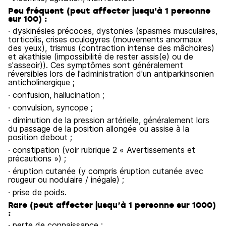
Peu fréquent (peut affecter jusqu'à 1 personne
sur 100) :
· dyskinésies précoces, dystonies (spasmes musculaires,
torticolis, crises oculogyres (mouvements anormaux
des yeux), trismus (contraction intense des mâchoires)
et akathisie (impossibilité de rester assis(e) ou de
s'asseoir)). Ces symptômes sont généralement
réversibles lors de l'administration d'un antiparkinsonien
anticholinergique ;
· confusion, hallucination ;
· convulsion, syncope ;
· diminution de la pression artérielle, généralement lors
du passage de la position allongée ou assise à la
position debout ;
· constipation (voir rubrique 2 « Avertissements et
précautions ») ;
· éruption cutanée (y compris éruption cutanée avec
rougeur ou nodulaire / inégale) ;
· prise de poids.
Rare (peut affecter jusqu’à 1 personne sur 1000)
:
· perte de connaissance ;