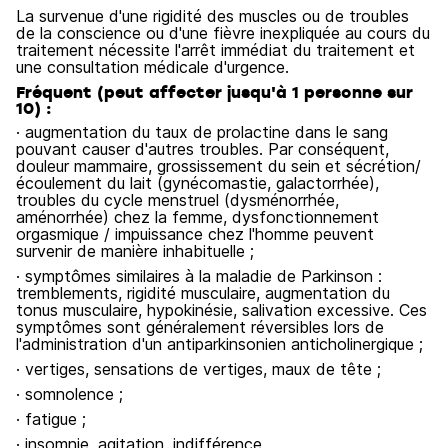
La survenue d'une rigidité des muscles ou de troubles
de la conscience ou d'une fièvre inexpliquée au cours du
traitement nécessite l'arrêt immédiat du traitement et
une consultation médicale d'urgence.
Fréquent (peut affecter jusqu'à 1 personne sur
10) :
· augmentation du taux de prolactine dans le sang
pouvant causer d'autres troubles. Par conséquent,
douleur mammaire, grossissement du sein et sécrétion/
écoulement du lait (gynécomastie, galactorrhée),
troubles du cycle menstruel (dysménorrhée,
aménorrhée) chez la femme, dysfonctionnement
orgasmique / impuissance chez l'homme peuvent
survenir de manière inhabituelle ;
· symptômes similaires à la maladie de Parkinson :
tremblements, rigidité musculaire, augmentation du
tonus musculaire, hypokinésie, salivation excessive. Ces
symptômes sont généralement réversibles lors de
l'administration d'un antiparkinsonien anticholinergique ;
· vertiges, sensations de vertiges, maux de tête ;
· somnolence ;
· fatigue ;
· insomnie, agitation, indifférence.