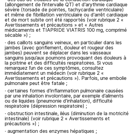
(allongement de l'intervalle QT) et d'arythmie cardiaque
sévère (torsade de pointes, tachycardie ventriculaire)
et même de fibrillation ventriculaire ou d'arrêt cardiaque
et de mort subite ont été rapportés (voir rubrique 2 «
Avertissements et précautions » et « Autres
médicaments et TIAPRIDE VIATRIS 100 mg, comprimé
sécable ») ;
· des caillots sanguins veineux, en particulier dans les
jambes (avec gonflement, douleur et rougeur des
jambes) peuvent se déplacer dans les vaisseaux
sanguins jusqu’aux poumons provoquant des douleurs à
la poitrine et des difficultés respiratoires. Si vous
remarquez l’un de ces symptômes, consultez
immédiatement un médecin (voir rubrique 2 «
Avertissements et précautions »). Parfois, une embolie
pulmonaire peut être fatale ;
· certaines formes d'inflammation pulmonaire causées
par une inhalation involontaire, par exemple d’aliments
ou de liquides (pneumonie d’inhalation), difficulté
respiratoire (dépression respiratoire) ;
· obstruction intestinale, iléus (diminution de la motricité
intestinale) (voir rubrique 2 « Avertissements et
précautions ») ;
· augmentation des enzymes hépatiques ;