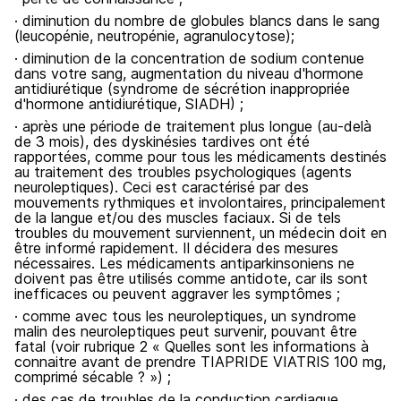
· diminution du nombre de globules blancs dans le sang
(leucopénie, neutropénie, agranulocytose);
· diminution de la concentration de sodium contenue
dans votre sang, augmentation du niveau d'hormone
antidiurétique (syndrome de sécrétion inappropriée
d'hormone antidiurétique, SIADH) ;
· après une période de traitement plus longue (au-delà
de 3 mois), des dyskinésies tardives ont été
rapportées, comme pour tous les médicaments destinés
au traitement des troubles psychologiques (agents
neuroleptiques). Ceci est caractérisé par des
mouvements rythmiques et involontaires, principalement
de la langue et/ou des muscles faciaux. Si de tels
troubles du mouvement surviennent, un médecin doit en
être informé rapidement. Il décidera des mesures
nécessaires. Les médicaments antiparkinsoniens ne
doivent pas être utilisés comme antidote, car ils sont
inefficaces ou peuvent aggraver les symptômes ;
· comme avec tous les neuroleptiques, un syndrome
malin des neuroleptiques peut survenir, pouvant être
fatal (voir rubrique 2 « Quelles sont les informations à
connaitre avant de prendre TIAPRIDE VIATRIS 100 mg,
comprimé sécable ? ») ;
· des cas de troubles de la conduction cardiaque