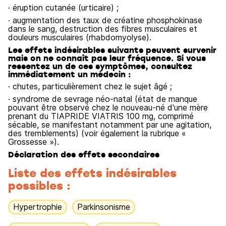
· éruption cutanée (urticaire) ;
· augmentation des taux de créatine phosphokinase
dans le sang, destruction des fibres musculaires et
douleurs musculaires (rhabdomyolyse).
Les effets indésirables suivants peuvent survenir
mais on ne connaît pas leur fréquence. Si vous
ressentez un de ces symptômes, consultez
immédiatement un médecin :
· chutes, particulièrement chez le sujet âgé ;
· syndrome de sevrage néo-natal (état de manque
pouvant être observé chez le nouveau-né d'une mère
prenant du TIAPRIDE VIATRIS 100 mg, comprimé
sécable, se manifestant notamment par une agitation,
des tremblements) (voir également la rubrique «
Grossesse »).
Déclaration des effets secondaires
Liste des effets indésirables
possibles :
Hypertrophie
Parkinsonisme