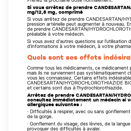
Prenez la prochaine dose normalement.
Si vous arrêtez de prendre CANDESART
mg/12,5 mg, comprimé
Si vous arrêtez de prendre CANDESARTAN/
pression artérielle peut augmenter à nouveau. 
de prendre CANDESARTAN/HYDROCHLOROTHIAZ
préalable à votre médecin.
Si vous avez d'autres questions sur l'utilisati
d'informations à votre médecin, à votre pharmaci
Quels sont ses effets indésira
Comme tous les médicaments, ce médicament pe
mais ils ne surviennent pas systématiquement c
vous les connaissiez. Certains effets indésirabl
CANDESARTAN/HYDROCHLOROTHIAZIDE BIOGARA
et certains sont dus à l’hydrochlorothiazide.
Arrêtez de prendre CANDESARTAN/HYDR
consultez immédiatement un médecin si vo
allergiques suivantes :
· Difficultés à respirer, avec ou sans gonflement
de la gorge.
· Gonflement du visage, des lèvres, de la langue
provoquer des difficultés à avaler.