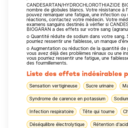
CANDESARTAN/HYDROCHLOROTHIAZIDE BIOGARA
nombre de globules blancs. Votre résistance à l
pouvez remarquer une fatigue, une infection ou 
réactions, contactez votre médecin. Votre méde
examens sanguins destinés à vérifier si 
BIOGARAN a des effets sur votre sang (agranu
o Quantité réduite de sodium dans votre sang. S
pourriez ressentir une faiblesse, un manque d'é
o Augmentation ou réduction de la quantité de
vous avez déjà des problèmes rénaux ou une insu
vous pourriez ressentir une fatigue, une faibles
des fourmillements.
Liste des effets indésirables p
Sensation vertigineuse
Sucre urinaire
Ma
Syndrome de carence en potassium
Sodium
Infection respiratoire
Tête qui tourne
Ch
Déséquilibre électrolytique
Rétention d'acid