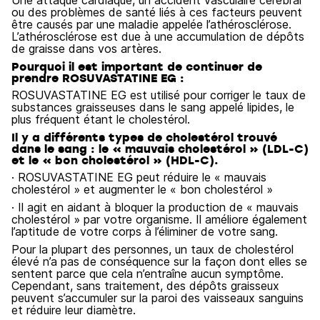
Une attaque cardiaque, un accident vasculaire cérébral
ou des problèmes de santé liés à ces facteurs peuvent
être causés par une maladie appelée l’athérosclérose.
L’athérosclérose est due à une accumulation de dépôts
de graisse dans vos artères.
Pourquoi il est important de continuer de
prendre ROSUVASTATINE EG :
ROSUVASTATINE EG est utilisé pour corriger le taux de
substances graisseuses dans le sang appelé lipides, le
plus fréquent étant le cholestérol.
Il y a différents types de cholestérol trouvé
dans le sang : le « mauvais cholestérol » (LDL-C)
et le « bon cholestérol » (HDL-C).
· ROSUVASTATINE EG peut réduire le « mauvais
cholestérol » et augmenter le « bon cholestérol »
· Il agit en aidant à bloquer la production de « mauvais
cholestérol » par votre organisme. Il améliore également
l’aptitude de votre corps à l’éliminer de votre sang.
Pour la plupart des personnes, un taux de cholestérol
élevé n’a pas de conséquence sur la façon dont elles se
sentent parce que cela n’entraîne aucun symptôme.
Cependant, sans traitement, des dépôts graisseux
peuvent s’accumuler sur la paroi des vaisseaux sanguins
et réduire leur diamètre.