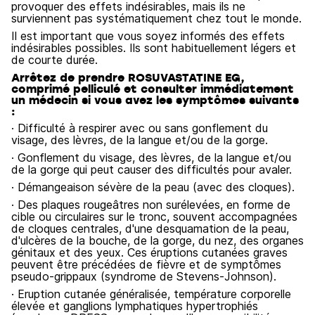
provoquer des effets indésirables, mais ils ne
surviennent pas systématiquement chez tout le monde.
Il est important que vous soyez informés des effets
indésirables possibles. Ils sont habituellement légers et
de courte durée.
Arrêtez de prendre ROSUVASTATINE EG,
comprimé pelliculé et consulter immédiatement
un médecin si vous avez les symptômes suivants
:
· Difficulté à respirer avec ou sans gonflement du
visage, des lèvres, de la langue et/ou de la gorge.
· Gonflement du visage, des lèvres, de la langue et/ou
de la gorge qui peut causer des difficultés pour avaler.
· Démangeaison sévère de la peau (avec des cloques).
· Des plaques rougeâtres non surélevées, en forme de
cible ou circulaires sur le tronc, souvent accompagnées
de cloques centrales, d'une desquamation de la peau,
d'ulcères de la bouche, de la gorge, du nez, des organes
génitaux et des yeux. Ces éruptions cutanées graves
peuvent être précédées de fièvre et de symptômes
pseudo-grippaux (syndrome de Stevens-Johnson).
· Eruption cutanée généralisée, température corporelle
élevée et ganglions lymphatiques hypertrophiés