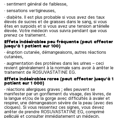
· sentiment général de faiblesse,
· sensations vertigineuses,
· diabète. Il est plus probable si vous avez des taux
élevés de sucres et de graisses dans le sang, si vous
êtes en surpoids et si vous avez une tension artérielle
élevée. Votre médecin vous suivra pendant que vous
prenez ce traitement.
Effets indésirables peu fréquents (peut affecter
jusqu’à 1 patient sur 100)
· éruption cutanée, démangeaisons, autres réactions
cutanées,
· augmentation des protéines dans les urines – ceci
revient généralement à la normale sans avoir à arrêter le
traitement de ROSUVASTATINE EG.
Effets indésirables rares (peut affecter jusqu’à 1
patient sur 1 000)
· réactions allergiques graves ; elles peuvent se
manifester par un gonflement du visage, des lèvres, de
la langue et/ou de la gorge avec difficultés à avaler et
respirer, une démangeaison sévère de la peau (avec des
cloques). Si vous ressentez ces signes, vous devez
arrêter de prendre ROSUVASTATINE EG, comprimé
pelliculé et consulter immédiatement un médecin.