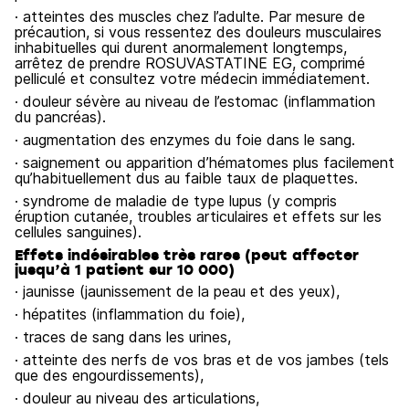
· atteintes des muscles chez l’adulte. Par mesure de
précaution, si vous ressentez des douleurs musculaires
inhabituelles qui durent anormalement longtemps,
arrêtez de prendre ROSUVASTATINE EG, comprimé
pelliculé et consultez votre médecin immédiatement.
· douleur sévère au niveau de l’estomac (inflammation
du pancréas).
· augmentation des enzymes du foie dans le sang.
· saignement ou apparition d’hématomes plus facilement
qu’habituellement dus au faible taux de plaquettes.
· syndrome de maladie de type lupus (y compris
éruption cutanée, troubles articulaires et effets sur les
cellules sanguines).
Effets indésirables très rares (peut affecter
jusqu’à 1 patient sur 10 000)
· jaunisse (jaunissement de la peau et des yeux),
· hépatites (inflammation du foie),
· traces de sang dans les urines,
· atteinte des nerfs de vos bras et de vos jambes (tels
que des engourdissements),
· douleur au niveau des articulations,