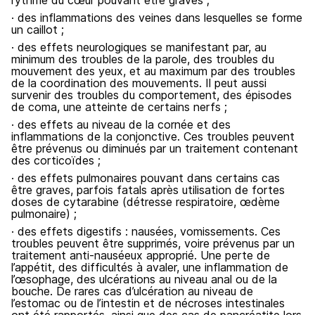
rythme du cœur pouvant être graves ;
· des inflammations des veines dans lesquelles se forme
un caillot ;
· des effets neurologiques se manifestant par, au
minimum des troubles de la parole, des troubles du
mouvement des yeux, et au maximum par des troubles
de la coordination des mouvements. Il peut aussi
survenir des troubles du comportement, des épisodes
de coma, une atteinte de certains nerfs ;
· des effets au niveau de la cornée et des
inflammations de la conjonctive. Ces troubles peuvent
être prévenus ou diminués par un traitement contenant
des corticoïdes ;
· des effets pulmonaires pouvant dans certains cas
être graves, parfois fatals après utilisation de fortes
doses de cytarabine (détresse respiratoire, œdème
pulmonaire) ;
· des effets digestifs : nausées, vomissements. Ces
troubles peuvent être supprimés, voire prévenus par un
traitement anti-nauséeux approprié. Une perte de
l’appétit, des difficultés à avaler, une inflammation de
l’œsophage, des ulcérations au niveau anal ou de la
bouche. De rares cas d’ulcération au niveau de
l’estomac ou de l’intestin et de nécroses intestinales