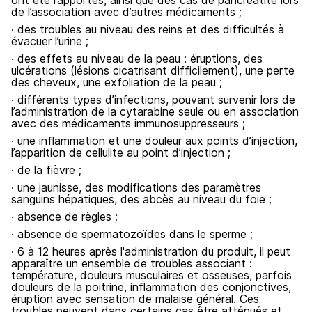
ont été rapportés, ainsi que des cas de pancréatite lors
de l’association avec d’autres médicaments ;
· des troubles au niveau des reins et des difficultés à
évacuer l’urine ;
· des effets au niveau de la peau : éruptions, des
ulcérations (lésions cicatrisant difficilement), une perte
des cheveux, une exfoliation de la peau ;
· différents types d’infections, pouvant survenir lors de
l’administration de la cytarabine seule ou en association
avec des médicaments immunosuppresseurs ;
· une inflammation et une douleur aux points d’injection,
l’apparition de cellulite au point d’injection ;
· de la fièvre ;
· une jaunisse, des modifications des paramètres
sanguins hépatiques, des abcès au niveau du foie ;
· absence de règles ;
· absence de spermatozoïdes dans le sperme ;
· 6 à 12 heures après l'administration du produit, il peut
apparaître un ensemble de troubles associant :
température, douleurs musculaires et osseuses, parfois
douleurs de la poitrine, inflammation des conjonctives,
éruption avec sensation de malaise général. Ces
troubles peuvent dans certains cas être atténués et