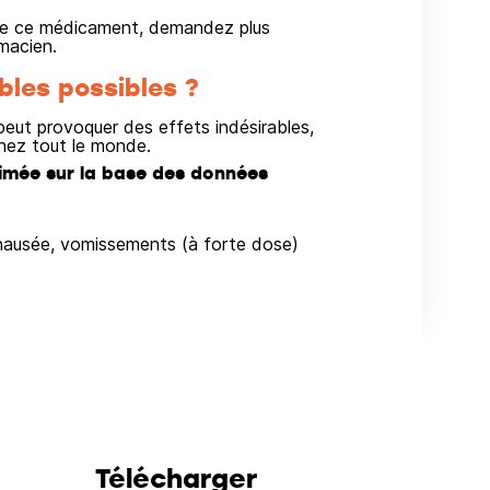
on de ce médicament, demandez plus
macien.
bles possibles ?
ut provoquer des effets indésirables,
hez tout le monde.
imée sur la base des données
, nausée, vomissements (à forte dose)
Télécharger